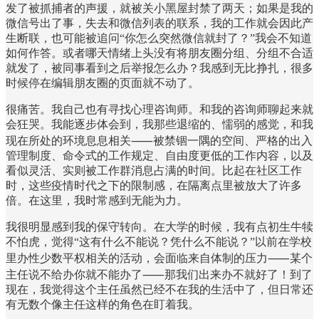
发了被抓捕者的声援，就被关小黑屋封禁了两天；如果是我的
微信号出了事，失去和微信列表的联系，我的工作就会因此产
生断联，也可能被追问“你怎么突然微信就封了？”我会不知道
如何作答。或者哪天情绪上头没有将朋友圈分组、分组不合适
就发了，被同事看到之后举报怎么办？我感到无比挣扎，很多
时候停在编辑朋友圈的页面就不动了。
很痛苦。我自己也有寻找心理咨询师。和我的咨询师聊起来就
会狂哭。我能逐步体会到，我那些退缩的、懦弱的感觉，和我
现在所处的环境息息相关⸺被禁锢一隅的空间、严格的出入
管理制度、命令式的工作规定、自由度更低的工作内容，以及
看似灵活、实则被工作群消息占满的时间。比起在社区工作
时，这些疫情时代之下的限制感，在隔离点里被放大了许多
倍。在这里，我时常感到无能为力。
我很明显感到我的保守转向。在大学的时候，我有点初生牛犊
不怕虎，觉得“这有什么不能说？凭什么不能说？”以前在学校
里办性少数平权相关的活动，会面临来自体制的压力⸺某个
主任说不给办你就不能办了⸺那我们出来办不就好了！到了
现在，我觉得这个主任虽然已经不在我的生活中了，但日常还
有无数个像主任这样的角色在盯着我。