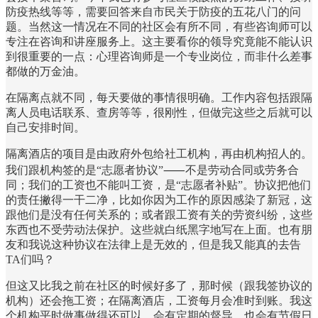
防疫热线等等，需要回答来自市民关于防疫的五花八门的问
题。当然这一情况在不同的社区会有所不同，有些咨询师可以
专注在咨询和讲座服务上。这主要看你的领导究竟能不能认识
到很重要的一点：心理咨询师是一个专业岗位，而非什么差事
都做的万金油。
在隔离点就不同，每天要做的事情很明确。工作内容包括跟隔
离人员电话联系、查房等等，很刚性，但做完这些之后就可以
自己安排时间。
隔离酒店的项目是由政府外包给社工机构，再由机构招人的。
我们跟机构签的是“志愿者协议”⸺不是劳动合同或劳务合
同；我们的工资也不能叫工资，是“志愿者补贴”。协议把他们
的责任撇得一干二净，比如你因为工作的原因感染了新冠，这
跟他们是没有任何关系的；或者跟工资有关的劳资纠纷，这些
东西也不受劳动法保护。这些就白纸黑字地写在上面。也有朋
友和我说这种协议在法律上是无效的，但是我又能真的去告
TA们吗？
但这又比我之前在社区的时候好多了，那时候（跟我签协议的
机构）还会拖工资；在隔离酒店，工资每月会准时到账。我这
个机构平时做事做得还可以，会有定期的督导，也会有节假日