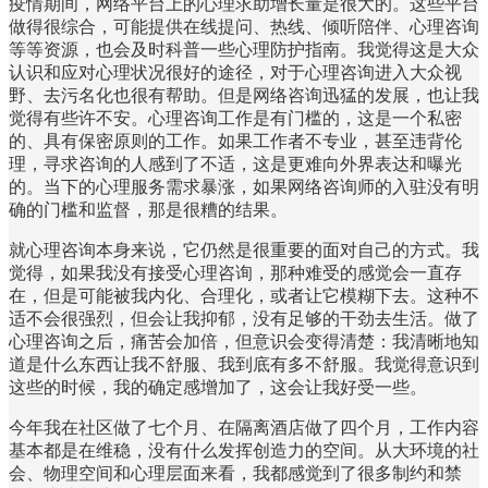
疫情期间，网络平台上的心理求助增长量是很大的。这些平台
做得很综合，可能提供在线提问、热线、倾听陪伴、心理咨询
等等资源，也会及时科普一些心理防护指南。我觉得这是大众
认识和应对心理状况很好的途径，对于心理咨询进入大众视
野、去污名化也很有帮助。但是网络咨询迅猛的发展，也让我
觉得有些许不安。心理咨询工作是有门槛的，这是一个私密
的、具有保密原则的工作。如果工作者不专业，甚至违背伦
理，寻求咨询的人感到了不适，这是更难向外界表达和曝光
的。当下的心理服务需求暴涨，如果网络咨询师的入驻没有明
确的门槛和监督，那是很糟的结果。
就心理咨询本身来说，它仍然是很重要的面对自己的方式。我
觉得，如果我没有接受心理咨询，那种难受的感觉会一直存
在，但是可能被我内化、合理化，或者让它模糊下去。这种不
适不会很强烈，但会让我抑郁，没有足够的干劲去生活。做了
心理咨询之后，痛苦会加倍，但意识会变得清楚：我清晰地知
道是什么东西让我不舒服、我到底有多不舒服。我觉得意识到
这些的时候，我的确定感增加了，这会让我好受一些。
今年我在社区做了七个月、在隔离酒店做了四个月，工作内容
基本都是在维稳，没有什么发挥创造力的空间。从大环境的社
会、物理空间和心理层面来看，我都感觉到了很多制约和禁