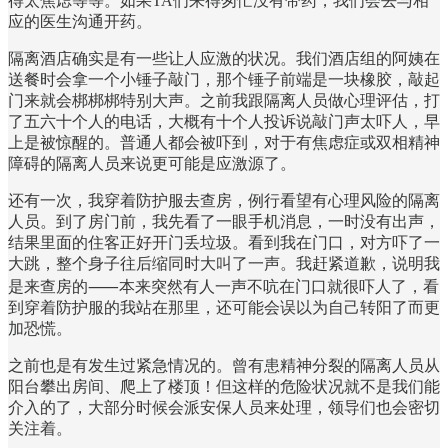
得太焦虑等等。如果TA们来得匆忙没有带药，我们会去与相
应的医生沟通开药。
隔离酒店确实是有一些让人应激的状况。我们酒店组的阿姨在
送餐时会拿一个小锤子敲门，那个锤子前端是一块橡胶，敲起
门来就会梆梆梆特别大声。之前我跟隔离人员做心理评估，打
了五六十个人的电话，大概有十个人投诉说敲门声太吓人，早
上是被惊醒的。普通人都会被吓到，对于有焦虑症或双相精神
障碍的隔离人员来说更可能是应激源了。
还有一次，我穿着防护服去查房，例行看望有心理风险的隔离
人员。到了房门前，我先看了一眼手机消息，一时没有出声，
结果里面的住客正好开门丢垃圾。看到我在门口，对方吓了一
大跳，整个身子往后缩同时大叫了一声。我赶紧道歉，说明我
是来查房的⸺本来突然有人一声不吭在门口就很吓人了，看
到穿着防护服的我站在那里，还可能会误以为自己转阳了而更
加恐慌。
之前也是有发生过紧急情况的。曾有患精神分裂的隔离人员从
阳台攀出房间、爬上了楼顶！但这样的危险状况就不是我们能
介入的了，大部分时候会派安保人员来处理，领导们也会密切
关注着。