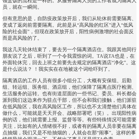
领盒饭的流程是一样的。从服务隔离人员的工作者成为隔离人
员，就在一瞬间。
但有意思的是，自防疫政策放开后，我们从轮休前需要隔离、
变成了返岗前需要隔离。此前是从“高风险的红区”进入“低风
险的社会面”，但现在政策放开后，阳性病例激增的社会面反
而是高风险的了。
我这几天轮休结束了，要去另一个隔离酒店住。我跟其他同行
朋友说了之后，听到了一个令我震惊的词。TA说TA也是，在
外面轮休完，回去上班之前要先去规定的隔离酒店“净化”。这
是什么说法？ ！我实实在在地被这个词给吓到了。
隔离酒店的工作人员有很多小组分工，大概有安保组、后勤
组、转运组、医务组、酒店组，他们保障了隔离点医疗检测、
生活服务的运转。也有街道层面的一些书记、委员、科长都会
派到我们这边来作为驻点干部，但不会和我们接触，他们派驻
在低风险区，我在高风险区工作，所以也不太清楚他们具体在
做什么，可能就是天天开会、战略部署吧（笑）。出现阳性病
例的话，他们就需要上报、监督等等。有些特殊情况可能需要
关注，比如有的人情绪很不好，或者有的隔离人员非要在隔离
点抽烟，我们又是不给抽烟的，人就会在那“闹事”。这样的事