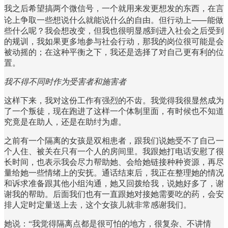
我之后希望搞两个微信号，一个就用来发更想发的东西，在言
论上争取一些想说什么就能说什么的自由。但行动上⸺能做
些什么呢？我会想改变，但我也很明显感到进入社会之后受到
的规训，我如果更多地参与社会行动，那我的岗位很可能是会
被动摇的；在这种平衡之下，我还是选择了对自己更有利的位
置。
我不得不同时作为受害者和施害者
这样下来，我对这份工作有强烈的不齿。我觉得我很显然成为
了一个叛徒，现在跑进了这样一个体制里面，有时候也不知道
究竟是在助人，还是在助纣为虐。
之前有一个隔离的女孩是双相患者，跟我们说她受不了自己一
个人住、被关在只有一个人的房间里。我跟她打电话安慰了很
长时间，也表示我会尽力帮助她、会给她链接种种资源，再尽
量给她一些情绪上的安抚。通话结束后，我正在整理她的情况
和诉求准备跟其他小组沟通，她又回拨给我，说她好多了，谢
谢我的帮助。后面我们也有一直跟她对接她需要吃的药，会安
排人定时定量送上去，这个女孩儿就非常感谢我们。
她说：“我觉得隔离点都是很可怕的地方，很复杂、不讲情