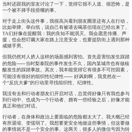
当时还跟我的室友讨论了一下，觉得它很不人道、很恐怖，是
一个被不择手段捂嘴的事。
对于走上街头这件事，我很高兴看到朋友圈里还有人在行动，
比如举牌、举白纸，说自己有被请去喝茶但现在已经出来了。
TA们好像在提醒我：我的良知不能泯灭。我会愿意传播、声
援，也会想叮嘱大家在路上注意安全，也要提防街上遇到那种
咸猪手男。
但我仍然对人挤人这样的场面感到害怕。首先是害怕发生踩踏
的危险⸺当时梨泰院的事件发生不久，国内某城市也有做核
酸发生的踩踏事故。其次，我本能觉得它有很多不可控因素，
可能没有很好的组织性纪律性⸺ 好讽刺啊，我竟然在一
个“反抗大爹”的行动里寻找组织性、纪律性。
我没有去和行动者朋友们开启对话，总觉得好像只有我也参与
到行动中、也成为一个行动者、拥有一些经验之后，好像才能
真正和他们对话。
行动者，在身体和政治上要面临的危险都太大了。我大概已经
有所退缩、变懦弱了。我想要更安全地做这些事情，但这要做
的事情就不是一个安全的事。这两天，很多人的微信号因为转