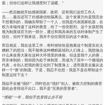
面；但你们这样让我感受到了温暖。”
⸺然后她就开始感谢国家、政府、还有我们这些工作人
员……最后还写了封感谢信给隔离点。这个发展方向是我完全
不想看到的，我确实帮助了一个人，但我是代表国家机器，在
权力末端传递了这样的善意，给了一份安慰剂。这个女孩把我
视为制度或官方的一部分，通过和我具体的互动对体制产生了
信任，但对于我来说，我并不信任我背后的这个体制。
而且相反，我在这里工作，有时候恰恰是抱着这个制度实在太
糟糕了的想法：我不能将这种糟糕延续到人们身上，我想做点
什么来改善大家在这种大环境里的体验。但这是我个人的善，
而非体制的；我却因为处于体制里，而成为了其中一个微缩的
代表，令别人把我的善泛化到了制度身上，进而愿意去服从这
样一个“善”的制度。于是，我忍不住想：我是不是在帮助这个
制度运转下去？
我似乎在被“强奸”，同时也在“强奸”别人。被权力控制的痛苦
因此会变得说不出口，我不是“完美的受害者”。
“维稳”一年，我似乎也变得止步不前