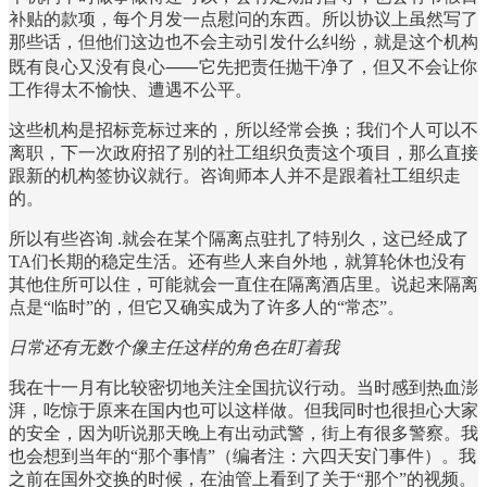
补贴的款项，每个月发一点慰问的东西。所以协议上虽然写了
那些话，但他们这边也不会主动引发什么纠纷，就是这个机构
既有良心又没有良心⸺它先把责任抛干净了，但又不会让你
工作得太不愉快、遭遇不公平。
这些机构是招标竞标过来的，所以经常会换；我们个人可以不
离职，下一次政府招了别的社工组织负责这个项目，那么直接
跟新的机构签协议就行。咨询师本人并不是跟着社工组织走
的。
所以有些咨询 .就会在某个隔离点驻扎了特别久，这已经成了
TA们长期的稳定生活。还有些人来自外地，就算轮休也没有
其他住所可以住，可能就会一直住在隔离酒店里。说起来隔离
点是“临时”的，但它又确实成为了许多人的“常态”。
日常还有无数个像主任这样的角色在盯着我
我在十一月有比较密切地关注全国抗议行动。当时感到热血澎
湃，吃惊于原来在国内也可以这样做。但我同时也很担心大家
的安全，因为听说那天晚上有出动武警，街上有很多警察。我
也会想到当年的“那个事情”（编者注：六四天安门事件）。我
之前在国外交换的时候，在油管上看到了关于“那个”的视频。