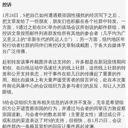
控诉
1月24日，S把自己如何遭遇蔡崇国性骚扰的经历写下之后，
把文章发给了一些朋友，朋友们也积极在各个社群中转发。一
方面，S通过之前在DC举办的该场会议所创设的邮件群组，将
控诉文章按照邮件列表群发给所有其他的参会者（几乎均为广
义意义上的“非新生代的民运人士”）；另一方面，纽约地区年
轻行动者社群的同伴们将控诉文章制成截图，于各大自媒体平
台广泛传播。
起初转发该事件截图并表达支持的，许多都是在新冠疫情期间
初创、在白纸运动中迅速壮大的线上社群，这些线上社群的转
发和公开支持表态，对于事件在前几日的传播起了重要的作
用。相比自媒体上有大量声援受害者的留言评论，处在本次案
件舆论风暴中心的会议组织方及参与者们的反应，却让人大跌
眼镜。
S给会议组织方发布相关信息的诉求并不复杂，无非是希望组
织方公开谴责蔡崇国的行为，并通过与会者的同辈压力敦促蔡
崇国道歉。与会者中的数名前辈（主要是女性）通过或公开，
或私信的渠道表达了对S的支持，但很快，在1月25日，会议
邮件群内一条极其冒犯的回应让事件再起波澜。