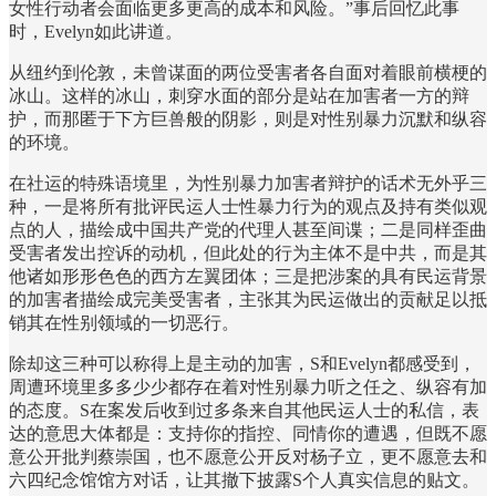
女性行动者会面临更多更高的成本和风险。”事后回忆此事
时，Evelyn如此讲道。
从纽约到伦敦，未曾谋面的两位受害者各自面对着眼前横梗的
冰山。这样的冰山，刺穿水面的部分是站在加害者一方的辩
护，而那匿于下方巨兽般的阴影，则是对性别暴力沉默和纵容
的环境。
在社运的特殊语境里，为性别暴力加害者辩护的话术无外乎三
种，一是将所有批评民运人士性暴力行为的观点及持有类似观
点的人，描绘成中国共产党的代理人甚至间谍；二是同样歪曲
受害者发出控诉的动机，但此处的行为主体不是中共，而是其
他诸如形形色色的西方左翼团体；三是把涉案的具有民运背景
的加害者描绘成完美受害者，主张其为民运做出的贡献足以抵
销其在性别领域的一切恶行。
除却这三种可以称得上是主动的加害，S和Evelyn都感受到，
周遭环境里多多少少都存在着对性别暴力听之任之、纵容有加
的态度。S在案发后收到过多条来自其他民运人士的私信，表
达的意思大体都是：支持你的指控、同情你的遭遇，但既不愿
意公开批判蔡崇国，也不愿意公开反对杨子立，更不愿意去和
六四纪念馆馆方对话，让其撤下披露S个人真实信息的贴文。