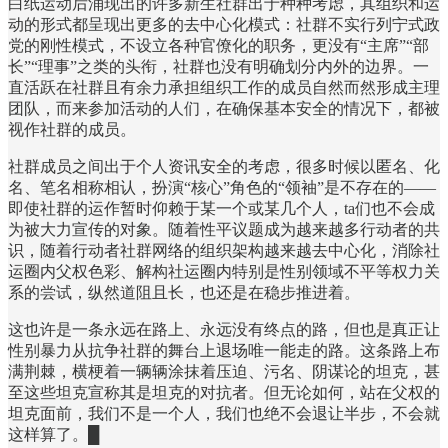
白纸运动后涌现出的许多新生社群出于种种考虑，其组织和运
动的形式都呈现出更多的去中心化模式：社群不实行列宁式政
党的刚性模式，不设立各种官僚化的职务，更没有“主席”“部
长”“理事”之类的头衔，社群也没有明确划分内外的边界。一
直活跃在社群且有余力承担组织工作的成员自然而然形成主理
团队，而来参加活动的人们，在确保基本安全的情况下，都被
视作社群的成员。
社群成员之间出于个人资讯安全的考虑，很多时候以匿名、化
名、笔名相称相认，扮演“核心”角色的“领袖”是不存在的——
即使社群的运作暂时仰赖于某一个或某几个人，ta们也不会成
为被大力宣传的对象。随着性平议题成为越来越多行动者的共
识，随着行动者社群网络的组织架构越来越去中心化，消除社
运圈内父权色彩、解构社运圈内特别是性别领域不平等权力关
系的尝试，纵然道阻且长，也还是在稳步推进着。
这也许是一条永远在路上、永远没有终点的路，但也是真正让
性别暴力从抗争社群的舞台上退场唯一能走的路。这条路上布
满荆棘，横梗着一辆辆涂抹着压迫、污名、阴谋论的坦克，甚
至这些坦克宣称其是坦克的对抗者。但无论如何，站在父权的
坦克面前，我们不是一个人，我们也绝不会退让半步，不会就
这样算了。█