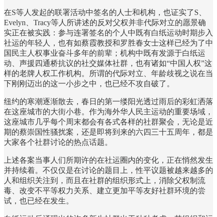
在S等人发起的联署活动中签名的人士和机构，也证实了S、
Evelyn、Tracy等人所讲述的反对父权并非代际对立的愿景确
实正在被实践：参与连署签名的个人中既有白纸运动时期步入
社运的年轻人，也有如蔡霞教授和罗胜春女士这样已经为了中
国民主人权事业奋斗多年的前辈；机构中既有发源于白纸运
动、声援四通桥抗议的社交媒体社群，也有诸如“中国人权”这
样的老牌人权工作机构。所谓的代际对立、年龄歧视之说在当
下刚刚迈出的这一小步之中，也已经不攻自破了。
纽约的寒潮逐渐散去，春日的第一缕阳光透过雨后的彩虹洒落
在这座城市的大街小巷。作为海外华人民主运动的重要场域，
这座城市几乎每个周末都会有各式各样的社群聚会，无论是近
期的蔡崇国性骚扰案，还是即将到来的六四三十五周年，都是
大家各个社群讨论的热点话题。
上述各案当事人们所期许的在社运圈内的变化，正在悄然发生
并持续着。不仅仅是在讨论的题目上，性平议题被越来越多的
人和组织关注到，而且在社群的组织形式上，消除父权制流
毒、改变不平等权力关系、建立更加平等友好社群环境的尝
试，也已经在发生。