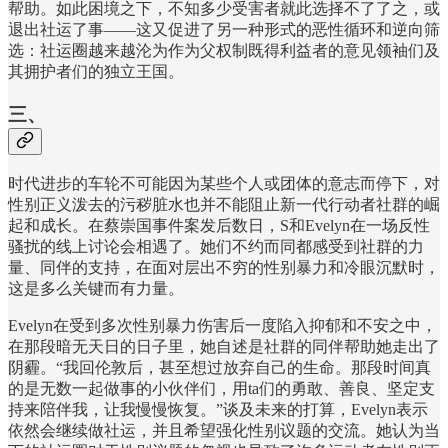
帮助。如此困境之下，不知多少受害者就此选择不了了之，或
退出社运了事——这又促进了另一种形式的恶性循环和逆向筛
选：社运圈越来越沦为作为父权制既得利益者的意见领袖们及
其拥护者们的独立王国。
三、
时代进步的车轮不可能因为某些个人或团体的意志而停下，对
性别正义泼去的污秽脏水也并不能阻止新一代行动者社群的崛
起和成长。在蔡崇国事件案发后数日，S和Evelyn在一场反性
骚扰的线上讨论会相遇了。她们不约而同都感受到社群的力
量、同伴的支持，在面对层出不穷的性别暴力和冷眼沉默时，
这是多么关键而有力量。
Evelyn在受到多次性别暴力伤害后一度陷入抑郁和不安之中，
在那段暗无天日的日子里，她自述是社群的同伴帮助她走出了
阴霾。“我回伦敦后，甚至想过放弃自己的生命。那段时间真
的是无数一起做事的小伙伴们，用ta们的勇敢、善良、坚定支
持来陪伴我，让我慢慢恢复。”谈及未来的打算，Evelyn表示
依然会继续做社运，并且希望强化性别议题的交流。她认为当