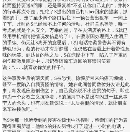
转而坚持要送S回家，还是重复着“不会让你自己走的”，并将S
的行李再次夺走，拒绝了S提出的自己打Uber回家的提案，抓
着S的手、走了至少两个路口后拦下一辆公营出租车，一同上
了车。此时的S已经顾不上任何的活动、社群关系等等，唯一
考虑的就是个人安全。万幸的是，早在去酒店的路上，S就已
经用手机悄悄把情况发信息给了L。在蔡崇国办理完入住酒店
的手续、仍无让S离开的意思后，L打电话给蔡警告其不得有
越轨行为，蔡的行动才有所趋缓，但仍然在言语上开着带性意
味的玩笑。到达目的地之后，S在惊惶中下车，陷入了严重的
创伤应激反应之中，只记得随原车返回的蔡崇国笑着
说：“……就喜欢你笑的样子”。
这件事发生后的两天间，S被恐惧、惊惶所带来的痛苦缠绕，
甚至一度陷入自我责怪的情绪。她在此间曾同数位好友讲起此
事，却发现应激创伤之下，自己竟然说不出连贯的句子。即使
作为一个女权主义抗争者，S的脑海中不是没有闪过一丝息事
宁人的念头，也有朋友建议说：“以后类似的情形，就让朋友
来车站接你吧。”
当S为那一晚所受到的侵害在惊惧中彷徨时，蔡崇国的行为表
现得匪夷所思：他给S的好友男性L打了超过一小时的电话，