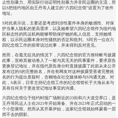
止性别暴力、用实际行动证明性别暴力并非民运圈的主流，所
以S把纽约地区由王丹等人建立的“六四纪念馆”设置为了收件
地址。
S对此表示说，主要还是考虑到涉性案件本身的敏感性、对保
护当事人隐私的更高需求，以及她希望六四纪念馆作为纽约地
区标志性的民运机构能够帮助保护她的私人信息，支持她维
权，以示民运圈本身对性骚扰的否定和批判。S同另一位在六
四纪念馆工作的前辈说过此事，并未得到反对意见。
然而，在毫无征兆的情况下，六四纪念馆的官方推特帐号披露
此事，宣称其被动卷入了一桩与其无关的民事案件，要求原告
更换登记地址，并在指代原告身分时直接披露了此前从未公开
发布过的S的完整姓名，并在有网友对这种披露受害者完整姓
名的行为提出质疑时，含糊地在社交媒体称与S沟通无效。对
此，S表示，日常主持纪念馆工作的纪念馆馆长于大海从未与
其有任何关于更改登记地址事宜的沟通。
六四纪念馆位于纽约时报广场附近的33街和六大道交界口，是
王丹等民运人士在2021年开始筹备、并在2023年正式启动的一
个小型展馆。然而从其开幕伊始，这家纪念馆就始终蒙着一层
挥不去的阴影。