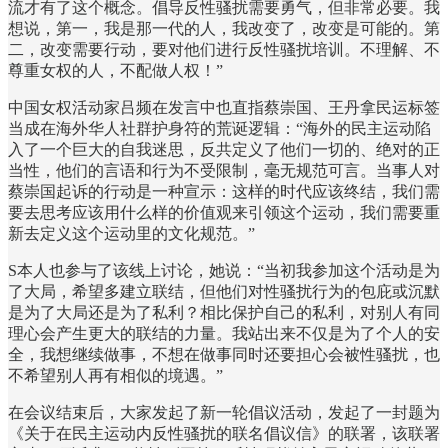
流才有了这个概念。倡导反性骚扰需要勇气，但非常必要。我
想说，第一，我是那一代的人，我改变了，改变是可能的。第
二，改变需要行动，要对他们进行反性骚扰培训。不理解、不
尊重女权的人，不配做人权！”
中国女权活动家吕频在发言中也直指蔡崇国、王丹拿民运标签
当成在海外华人社群护身符的荒诞逻辑：“海外的民主运动陷
入了一个巨大的自我迷思，反共定义了他们一切的、绝对的正
当性，他们的言语和行为不受限制，毫无规范可言。当事人对
蔡崇国起诉的行动是一种宣示：这样的时代应该终结，我们需
要去思考应该用什么样的价值观来引领这个运动，我们需要重
新去定义这个运动里的文化规范。”
S本人也参与了该线上讨论，她说：“当初我参加这个活动是为
了大局，希望多建立联结，但他们对性骚扰行为的包庇或沉默
是为了大局还是为了私利？相比保护自己的私利，对别人有同
理心会产生更大的联结的力量。我站出来不仅是为了个人的安
全，我想继续做事，不想在做事同时还要担心会被性骚扰，也
不希望别人再有相似的境遇。”
在会议结束后，大家发起了新一轮倡议活动，发起了一封题为
《关于在民主运动内反性骚扰的联名倡议信》的联署，该联署