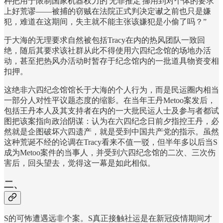
种把用于限制国家机器权力的'无罪推定'挪用到对个体的要求
上好荒谬——被捕的窃贼在法院正式判决定谳之前也只是嫌
犯，难道在这期间，失主就不能主张该嫌犯是小偷了吗？”
于大海的无理要求自然被包括Tracy在内的热风团队一致回
绝，随后其要求该社群从此不得使用六四纪念馆的场地办活
动，甚至把热风办活动时暂存于纪念馆内的一批道具物资变相
扣押。
这绝非六四纪念馆馆长于大海的个人行为，而是民运圈内相当
一部分人对性平议题态度的缩影。在当年王丹Metoo案发后，
包括王丹本人及其支持者在内的一大批民运人士及参与者都试
图把该案指向政治阴谋：认为在六四纪念日前夕指控王丹，必
然就是企图破坏六四遗产，就是受到中国共产党的指示。虽然
这种荒诞不经的论调在Tracy看来不值一驳，但半年多以后当S
成为Metoo案件的当事人，并受到六四纪念馆的二次、三次伤
害后，回头望去，觉得这一幕是如此相似。
二、
S的可怖遭遇远非个案。S真正接触社运是在新冠疫情期间才