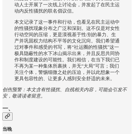
动人士开展了一次线上讨论会，并发起了在民主运
动内反性骚扰的联名倡议信。
本文记录了这一事件和行动，也看见在民主运动中
的性骚扰现象分布之广泛和深刻。这不仅是对女性
行动空间的压缩，更是漠视基于性/别的暴力、生
产并巩固权力结构不平等的文化沉疴。我们希望通
过对事件和感受的书写，将“社运圈的性骚扰”这一
极具隐蔽性的水下冰山揭示出来，并且反思共同协
作和制度建设的可能性。我们相信，在当下我们已
不再为某一种集体所裹挟，并无“大局”可言；我们
关注个体，警惕细微之处的压迫，并以此想象一个
更具包容性的、让更多人感到安全舒适的未来。
创伤预警：本文含有性骚扰、自残相关内容，可能会引发不
安，敬请读者留意。
一、
当晚