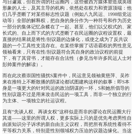
与日遽减，但在所谓的社运圈内，这些被西方媒体塑造成英雄
形象的人士，及其主导的机构，依然处在权力和资源顶端：他
们几乎垄断了对某些标志性议题（例如八九民运、1998组党运
动等）全部的解释权，把自身的身分作为一种符号和作为历史
一部分的集体记忆杂糅在了一起。甚至，他们以父权式的、家
长式的、自上而下式的方式垄断了在民运圈的议程设置权，最
直接的结果就是将性/别议题的边缘化，或使之成为了反共议
题的一个工具性支流存在。在某些掌握了话语霸权的男性意见
领袖看来，只有在性/别议题符合其自身的政治议程的前提
下，有了其背书，才能存在合法性（参见当年许多民运人士对
彭帅案件的解读）。
而在此次蔡崇国性骚扰S案件中，民运意见领袖黄慈萍、吴祚
来在推特上不断散播的阴谋论都试图建构这样的叙事：即S本
身是一项更大的针对民运的政治阴谋的一环，S和她所倡导的
性别议题不过是用来攻击民运的一项工具，而非一个独立的行
为主体、一项独立的社运议程。
且有“先谈人权、再谈女权”这样似是而非的谬论在民运圈大行
其道——这里的所谓人权，更多实际上只的是优先考虑男性自
由派知识分子诉求的新自由主义议程，而把所有系统性看待不
平等权力关系，特别是性别领域权力压迫的议题边缘化。当这