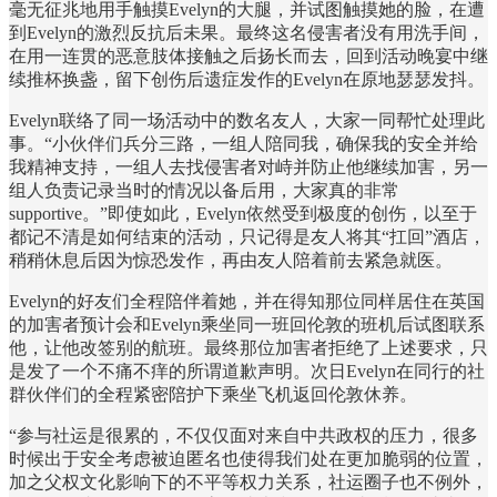
毫无征兆地用手触摸Evelyn的大腿，并试图触摸她的脸，在遭
到Evelyn的激烈反抗后未果。最终这名侵害者没有用洗手间，
在用一连贯的恶意肢体接触之后扬长而去，回到活动晚宴中继
续推杯换盏，留下创伤后遗症发作的Evelyn在原地瑟瑟发抖。
Evelyn联络了同一场活动中的数名友人，大家一同帮忙处理此
事。“小伙伴们兵分三路，一组人陪同我，确保我的安全并给
我精神支持，一组人去找侵害者对峙并防止他继续加害，另一
组人负责记录当时的情况以备后用，大家真的非常
supportive。”即使如此，Evelyn依然受到极度的创伤，以至于
都记不清是如何结束的活动，只记得是友人将其“扛回”酒店，
稍稍休息后因为惊恐发作，再由友人陪着前去紧急就医。
Evelyn的好友们全程陪伴着她，并在得知那位同样居住在英国
的加害者预计会和Evelyn乘坐同一班回伦敦的班机后试图联系
他，让他改签别的航班。最终那位加害者拒绝了上述要求，只
是发了一个不痛不痒的所谓道歉声明。次日Evelyn在同行的社
群伙伴们的全程紧密陪护下乘坐飞机返回伦敦休养。
“参与社运是很累的，不仅仅面对来自中共政权的压力，很多
时候出于安全考虑被迫匿名也使得我们处在更加脆弱的位置，
加之父权文化影响下的不平等权力关系，社运圈子也不例外，