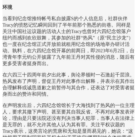
环境
当看到纪念馆推特帐号私自披露S的个人信息后，社群伙伴
Tracy的愤怒记忆瞬间回到了半年前那个熟悉的街巷。同样是
关注中国社运议题的活动人士的Tracy也曾对六四纪念馆落户
纽约而感到欢欣鼓舞，其参加的社群“热风”（原“民主沙龙”）
也一度在纪念馆正式开放前就租用纪念馆的场地举办研讨活
动。孰料，在六四纪念馆开幕的前两日，即2023年6月2日，台
湾青年李元钧公开披露了九年前王丹对其性侵的消息，随后有
更多受害者挺身而出。
在六四三十四周年前夕出此事，舆论界顿时一石激起千层浪。
热风发布了声明，督促王丹对此事作出解释，并表示在其作出
合理解释或诚恳道歉之前暂停与其合作，还表达了对受害者挺
身而出的赞许和同情。
在声明发出后，六四纪念馆馆长于大海找到了热风的一位主理
人，要求其撤下声明、甚至要其自我反省、不再对此事发表评
论，理由是只要法院还没有判决当事人犯罪，当事人在法律上
是无罪的，就不允许其他人认为其有罪。关注平权议题的
Tracy表示，这类言论的荒唐和无知是显而易见的，她说：“这