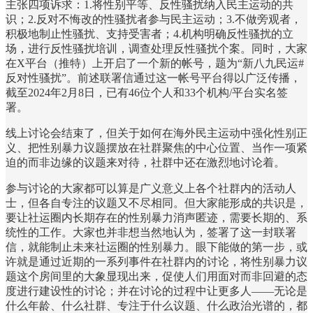
主张四项诉求：1.将性别平等、反性骚扰纳入民主运动的共
识；2.反对不悔改的性骚扰者参与民主运动；3.不做旁观者，
积极地制止性骚扰、支持受害者；4.机构明确反性骚扰的立
场，进行反性骚扰培训，调查处理反性骚扰个案。同时，大家
在X平台（推特）上开启了一个新的帐号，题为“新八九民运#
反对性骚扰”。前述联署信通过这一帐号平台得以广泛传播，
截至2024年2月8日，已有46位个人和33个机构/平台实名签
署。
线上讨论会结束了，但关于如何在海外民主运动中强化性别正
义、把性别暴力议题摆放在社群聚焦的中心位置、当作一项紧
迫的而非边缘的议题来对待，社群中还在激烈地讨论着。
参与讨论的大家都可以算是广义意义上各个社群内的活动人
士，但各自专注的议题又不尽相同。但大家能形成的共识是，
要让社运圈内长期存在的性别暴力消声匿迹，需要长期的、系
统性的工作。大家也并非想当然地认为，签署了这一封联署
信，就能制止未来社运圈的性别暴力。眼下能做的第一步，或
许就是通过近期的一系列事件在社群内的讨论，将性别暴力议
题这个房间里的大象显现出来，促使人们用面对而非回避的态
度进行建设性的讨论；并在讨论的过程中让更多人——无论是
什么年龄、什么社群、专注于什么议题、什么政治光谱的，都