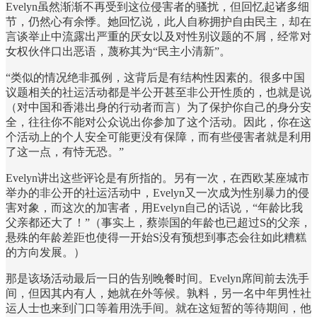
Evelyn虽然渐渐不再受到这位侵害者的骚扰，但回忆起诸多细
节，仍然心有余悸。她回忆说，此人自称拥护自由民主，却在
言谈举止中流露出严重的厌女以及对性别议题的不屑，经常对
女权伙伴口出恶语，蔑称其为“民主小清新”。
“类似的情况绝非孤例，这背后是有结构性因素的。很多中国
议题相关的社运活动都是半公开甚至非公开性质的，也就是说
（对中国和香港出身的行动者而言）为了保护你自己的身分安
全，往往你不能对公众说出你参加了这个活动。因此，你在这
个活动上的个人安全可能更没有保障，而有些侵害者就是利用
了这一点，有恃无恐。”
Evelyn讲出这些评论是有所指的。另有一次，在西欧某座城市
举办的非公开的社运活动中，Evelyn又一次成为性别暴力的侵
害对象，而这次的加害者，用Evelyn自己的话说，“年龄比我
父亲都还大了！”（事实上，蔡崇国的年龄也已超过S的父亲，
悬殊的年龄差距也使得一开始S没有预想到事态会往如此糟糕
的方向发展。）
那是该场活动最后一日的告别晚餐时间。Evelyn席间前去洗手
间，但因其内有人，她就在外等候。孰料，另一名中年男性社
运人士也来到门口等着用洗手间。就在这短暂的等待期间，他