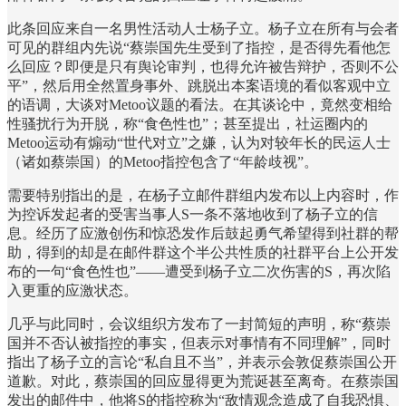
此条回应来自一名男性活动人士杨子立。杨子立在所有与会者
可见的群组内先说“蔡崇国先生受到了指控，是否得先看他怎
么回应？即便是只有舆论审判，也得允许被告辩护，否则不公
平”，然后用全然置身事外、跳脱出本案语境的看似客观中立
的语调，大谈对Metoo议题的看法。在其谈论中，竟然变相给
性骚扰行为开脱，称“食色性也”；甚至提出，社运圈内的
Metoo运动有煽动“世代对立”之嫌，认为对较年长的民运人士
（诸如蔡崇国）的Metoo指控包含了“年龄歧视”。
需要特别指出的是，在杨子立邮件群组内发布以上内容时，作
为控诉发起者的受害当事人S一条不落地收到了杨子立的信
息。经历了应激创伤和惊恐发作后鼓起勇气希望得到社群的帮
助，得到的却是在邮件群这个半公共性质的社群平台上公开发
布的一句“食色性也”——遭受到杨子立二次伤害的S，再次陷
入更重的应激状态。
几乎与此同时，会议组织方发布了一封简短的声明，称“蔡崇
国并不否认被指控的事实，但表示对事情有不同理解”，同时
指出了杨子立的言论“私自且不当”，并表示会敦促蔡崇国公开
道歉。对此，蔡崇国的回应显得更为荒诞甚至离奇。在蔡崇国
发出的邮件中，他将S的指控称为“敌情观念造成了自我恐惧、