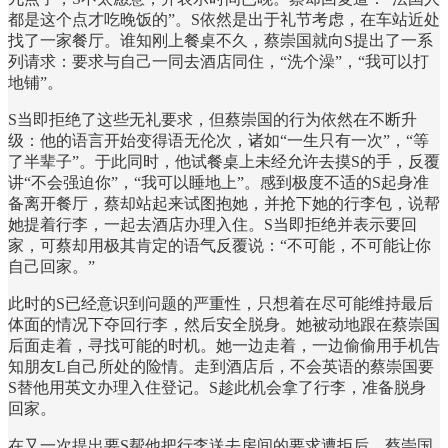
都是这个点才吃晚饭的”。S依然是出于礼节考虑，在车站近处
找了一家餐厅。谁知刚上餐桌不久，蔡崇国就向S提出了一系
列请求：要求与自己一同去酒店同住，“洗个澡”，“我可以打
地铺”。
S当即拒绝了这些无礼要求，但蔡崇国的行为依然在不断升
级：他的语言开始变得语无伦次，诸如“一生只有一次”，“等
了半辈子”。于此同时，他试餐桌上未经允许去摸S的手，反覆
讲“不会强迫你”，“我可以睡地上”。感到极度不适的S起身准
备离开餐厅，蔡却站起来试图抱她，并抢下她的行李包，说帮
她提着行李，一起去酒店办理入住。S当即拒绝并表示要回
家，可蔡却用极其肯定的语气反覆说：“不可能，不可能让你
自己回家。”
此时的S已经意识到问题的严重性，只想着在尽可能维持最后
体面的情况下夺回行李，然后安全脱身。她被动地跟在蔡崇国
后面走着，寻找可能的时机。她一边走着，一边偷偷用手机告
知朋友L自己所处的险情。走到酒店后，不会英语的蔡崇国要
S替他用英文办理入住登记。S趁此机会拿了行李，准备脱身
回家。
在又一次提出要S帮他把行李送去房间的要求遭拒后，蔡崇国