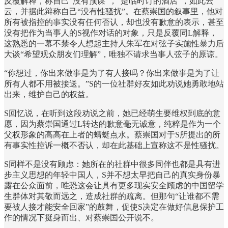
反覆解释，称自己“没有预谋”，“是临时订的酒店”，如此云
云，并据此辩称自己“没有性骚扰”。在蔡崇国的叙事里，他对
所有被指控的事实没有任何否认，却也没有歉意的表示，甚至
没有把作为当事人的S视作对话的对象，只是反覆同L解释，
这熟悉的一幕不禁令人想起主持人朱军在对弦子实施性暴力后
大谈“希望观众朋友们理解”，唯独不请求当事人弦子的原谅。
“你想过，你出来做事是为了有人接吗？你出来做事是为了让
所有人都不用被接送。”S的一位社群好友如此劝说她勇敢地站
出来，维护自己的权益。
S回忆说，在听到这段劝说之前，她已经萌生要维权到底的意
愿，因为蔡崇国通过L转达的歉意毫无诚意，纯粹是作为一个
父权形象的高高在上者的蜻蜓点水。蔡崇国对于S所提出的所
有事实性控诉一概不否认，却在此基础上宣称这不是性骚扰。
S同样不是没有顾虑：她所在的社群中很多同伴也都是具有进
步主义思想的年轻中国人，S并不想太早把自己的真实身份暴
露在公众面前，唯恐这会让具有更多现实安全顾虑的中国留学
生群体对其敬而远之，造成社群的疏离。但那句“让谁都不需
要被人接才能安全回家”的鼓舞，促使S决定在做好信息保护工
作的情况下挺身而出、对蔡崇国公开说不。