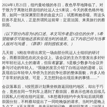
2024年1月21日，纽约曼哈顿的冬日，夜色早早地降临了。对
于致力于离散社群连结的社运人士S来说，今天的夜色格外地
黑，如同一张深渊里巨兽的血盆大口，试图将她吞噬。而这头
巨兽不是别人，正是所谓民运前辈：定居法国、来美旅行的蔡
崇国。
（以下部分内容为S的口述。本文写作者是S信任的伙伴，S希
望能够尽可能地还原和呈现当时的场景。以下内容已经与当事
人核对与沟通，《莽莽》得到授权发布。）
几天前，S刚在华府出席完一场由部分民运人士组织的研讨
会，而蔡崇国也在此次会议上。该会议的主办方曾发出多封针
对年轻社运人士的邀请，但应者寥寥。S是极少数参与会议并
参与讨论的年轻人。“我做的发言介绍了白纸运动的遗绪，以
及现在以年轻华人华侨为主的抗争社群的整体面貌，许多人给
了非常好的反馈。可是，又怎想到会出现后来的事情……”
会议落幕后，S按照原计划乘坐铁路返回纽约地区，却出于巧
合，竟然在同一节列车上遇到了蔡崇国，蔡表示也将在后续几
日因私人行程在纽约逗留。S本想着到纽约中央车站后就同蔡
崇国分别，不料蔡却提出了一同吃晚饭的请求。当时约是晚上
九点了，S不太愿意，并表示时间已晚。蔡却回复道：“法国人