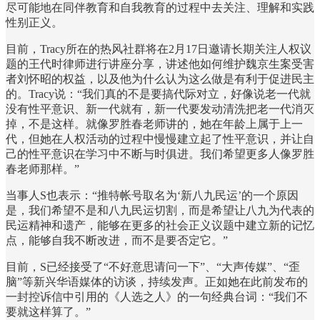
尽可能地在同伴教育和自我教育的过程中去关注、理解和实践
性别正义。
目前，Tracy所在的热风社群将在2月17日邀请长期关注人权议
题的王代时律师进行讲座分享，讲述他如何维护魏京生案受害
者刘怀昭的权益，以及他为什么认为这么做是有利于促进民主
的。Tracy说：“我们真的不是要搞代际对立，好像说老一代就
没有性平意识、新一代就有，新一代要发动清洗把老一代消灭
掉，不是这样。就像罗胜春老师讲的，她在年龄上属于上一
代，但她在人权活动的过程中慢慢建立起了性平意识，并让自
己的性平意识在学习中不断与时俱进。我们希望更多人像罗胜
春老师那样。”
当事人S也表示：“推特帐号取名为‘新八九民运’的一个原因
是，我们希望不是和八九民运切割，而是希望让八九为代表的
民运精神和遗产，能够在更多的社会正义议题中建立新的记忆
点，能够自我不断改进，而不是要否定它。”
目前，S已经接受了“不好意思请问一下”、“大声传媒”、“歪
脑”等新兴华语媒体的访谈，持续发声。正如她在此前发布的
一封控诉信中引用的《人选之人》的一句经典台词：“我们不
要就这样算了。”