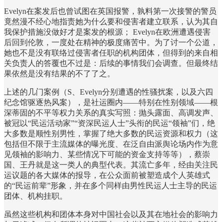
Evelyn在案发后也曾试图在英国报警，孰料第一次接警的警员
竟然漫不经心地指责她为什么要和侵害者建立联系，认为其自
我保护措施没做好才是案发的根源； Evelyn在欧洲遭遇侵害
后回到伦敦，一度处在精神的极度痛苦中。为了讨一个公道，
她也不是没有联络过侵害者任职的机构团体，但得到的来自相
关负责人的答覆也不过是：后续的事情我们会调查。但最终结
果依然是没有结果的不了了之。
上述的几门案例（S、Evelyn分别遭遇的性骚扰案，以及六四
纪念馆驱逐热风案），是社运圈内——特别在性别领域——根
深蒂固的不平等权力关系的真实写照：抛头露面、高调发声、
被冠以“民运活动家”“资深民运人士”头衔的民运“领袖”们，绝
大多数是顺性别男性，掌握了绝大多数的民运资源和权力（这
包括但不限于主流媒体的曝光度、在泛自由派舆论场内作为意
见领袖的影响力、某些情况下可能的资金支持等等），蔡崇
国、王丹就是这一类人的典型代表。其流亡多年，经由关注民
运议题的各大媒体的报导，在公众面前被塑造成个人英雄式
的“民运前辈”形象，并在多个同样由男性民运人士主导的民运
团体、机构挂职。
虽然这些机构和团体本身对中国社会以及其在地社会的影响力