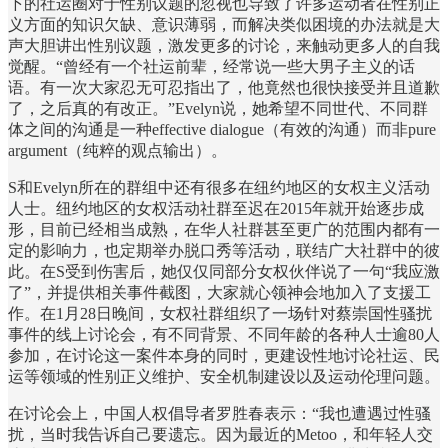
下的社运圈对于性别议题的忽视也导致了许多运动者在性别正
义方面的知识欠缺、意识薄弱，而解决类似困境的办法就是大
声大胆讲出性别议题，激发更多的讨论，来触动更多人的自我
觉醒。“曾经有一个社运前辈，经常说一些大男子主义的话
语。有一次大家忍无可忍指出了，他竟然也很快接受并且道歉
了，之后真的有改正。”Evelyn说，她希望不同世代、不同群
体之间的沟通是一种effective dialogue（有效的沟通）而非pure
argument（纯粹的观点输出）。
S和Evelyn所在的群组中还有很多在纽约地区的女权主义活动
人士。纽约地区的女权活动社群至迟在2015年就开始逐步成
形，目前已经相当成熟，在华人社群甚至更广的范围内都有一
定的影响力，也定期举办脱口秀等活动，联结广大社群中的彼
此。在S受到伤害后，她仅仅同部分女权伙伴说了一句“我应激
了”，并提供相关事件截图，大家就心领神会地加入了支援工
作。在1月28日晚间，女权社群组织了一场针对蔡崇国性骚扰
事件的线上讨论会，有不同背景、不同年龄的各种人士逾80人
参加，在讨论这一案件本身的同时，更建设性地讨论社运、民
运等领域的性别正义维护、安全机制建设以及运动伦理问题。
在讨论会上，中国人权倡导者罗胜春表示：“我也遭遇过性骚
扰，当时我告诉自己要遗忘。因为最近的Metoo，和年轻人交