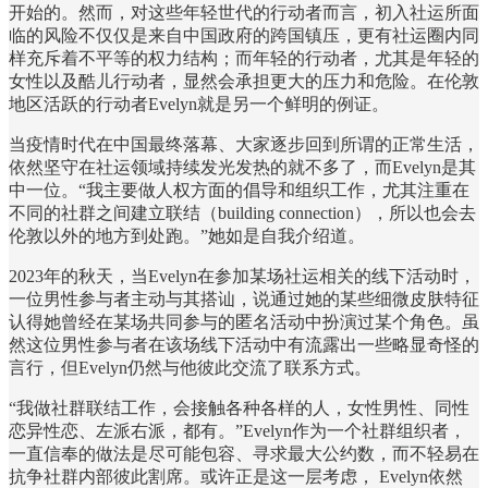
开始的。然而，对这些年轻世代的行动者而言，初入社运所面
临的风险不仅仅是来自中国政府的跨国镇压，更有社运圈内同
样充斥着不平等的权力结构；而年轻的行动者，尤其是年轻的
女性以及酷儿行动者，显然会承担更大的压力和危险。在伦敦
地区活跃的行动者Evelyn就是另一个鲜明的例证。
当疫情时代在中国最终落幕、大家逐步回到所谓的正常生活，
依然坚守在社运领域持续发光发热的就不多了，而Evelyn是其
中一位。“我主要做人权方面的倡导和组织工作，尤其注重在
不同的社群之间建立联结（building connection），所以也会去
伦敦以外的地方到处跑。”她如是自我介绍道。
2023年的秋天，当Evelyn在参加某场社运相关的线下活动时，
一位男性参与者主动与其搭讪，说通过她的某些细微皮肤特征
认得她曾经在某场共同参与的匿名活动中扮演过某个角色。虽
然这位男性参与者在该场线下活动中有流露出一些略显奇怪的
言行，但Evelyn仍然与他彼此交流了联系方式。
“我做社群联结工作，会接触各种各样的人，女性男性、同性
恋异性恋、左派右派，都有。”Evelyn作为一个社群组织者，
一直信奉的做法是尽可能包容、寻求最大公约数，而不轻易在
抗争社群内部彼此割席。或许正是这一层考虑， Evelyn依然