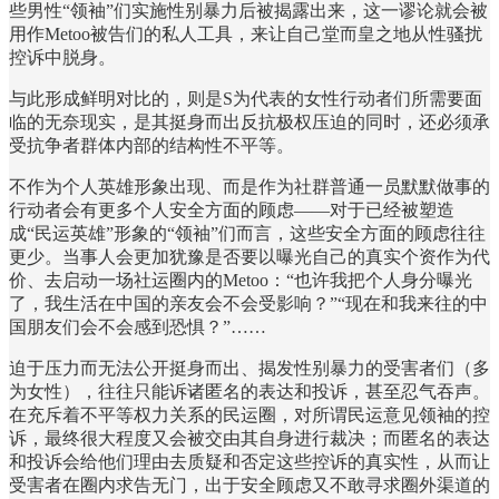
些男性“领袖”们实施性别暴力后被揭露出来，这一谬论就会被
用作Metoo被告们的私人工具，来让自己堂而皇之地从性骚扰
控诉中脱身。
与此形成鲜明对比的，则是S为代表的女性行动者们所需要面
临的无奈现实，是其挺身而出反抗极权压迫的同时，还必须承
受抗争者群体内部的结构性不平等。
不作为个人英雄形象出现、而是作为社群普通一员默默做事的
行动者会有更多个人安全方面的顾虑——对于已经被塑造
成“民运英雄”形象的“领袖”们而言，这些安全方面的顾虑往往
更少。当事人会更加犹豫是否要以曝光自己的真实个资作为代
价、去启动一场社运圈内的Metoo：“也许我把个人身分曝光
了，我生活在中国的亲友会不会受影响？”“现在和我来往的中
国朋友们会不会感到恐惧？”……
迫于压力而无法公开挺身而出、揭发性别暴力的受害者们（多
为女性），往往只能诉诸匿名的表达和投诉，甚至忍气吞声。
在充斥着不平等权力关系的民运圈，对所谓民运意见领袖的控
诉，最终很大程度又会被交由其自身进行裁决；而匿名的表达
和投诉会给他们理由去质疑和否定这些控诉的真实性，从而让
受害者在圈内求告无门，出于安全顾虑又不敢寻求圈外渠道的