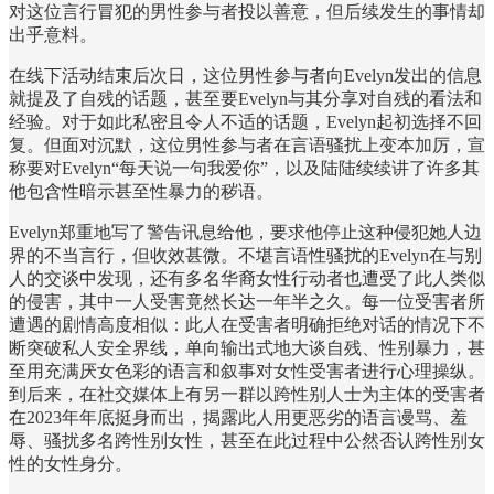
对这位言行冒犯的男性参与者投以善意，但后续发生的事情却
出乎意料。
在线下活动结束后次日，这位男性参与者向Evelyn发出的信息
就提及了自残的话题，甚至要Evelyn与其分享对自残的看法和
经验。对于如此私密且令人不适的话题，Evelyn起初选择不回
复。但面对沉默，这位男性参与者在言语骚扰上变本加厉，宣
称要对Evelyn“每天说一句我爱你”，以及陆陆续续讲了许多其
他包含性暗示甚至性暴力的秽语。
Evelyn郑重地写了警告讯息给他，要求他停止这种侵犯她人边
界的不当言行，但收效甚微。不堪言语性骚扰的Evelyn在与别
人的交谈中发现，还有多名华裔女性行动者也遭受了此人类似
的侵害，其中一人受害竟然长达一年半之久。每一位受害者所
遭遇的剧情高度相似：此人在受害者明确拒绝对话的情况下不
断突破私人安全界线，单向输出式地大谈自残、性别暴力，甚
至用充满厌女色彩的语言和叙事对女性受害者进行心理操纵。
到后来，在社交媒体上有另一群以跨性别人士为主体的受害者
在2023年年底挺身而出，揭露此人用更恶劣的语言谩骂、羞
辱、骚扰多名跨性别女性，甚至在此过程中公然否认跨性别女
性的女性身分。