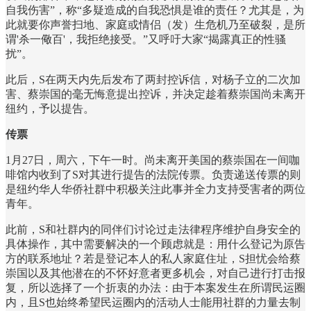
自我伤害”，称“多疑造成的自我恐惧是谁的责任？尤其是，为
此就要你声誉扫地、家庭或情侣（发）生危机乃至破裂，是所
谓'杀一儆百'，我拒绝接受。”又呼吁大家“揭露真正的性骚
扰”。
此后，S在两天内先后发布了两封控诉信，对杨子立的二次加
害、蔡崇国的毫无悔意提出控诉，并决定趁着蔡崇国尚未离开
纽约，予以提告。
传票
1月27日，周六，下午一时。尚未离开美国的蔡崇国在一间咖
啡馆内收到了S对其进行提告的法院传票。负责递送传票的则
是纽约华人华侨社群中积极关注此事并全力支持受害者的两位
青年。
此前，S和社群内的同伴们讨论过走法律程序维护自身安全的
具体操作，其中需要解决的一个顾虑就是：用什么登记为原告
方的联系地址？若是登记本人的私人家庭住址，S担忧会给蔡
崇国以及其他潜在的不怀好意者更多机会，对自己进行打击报
复，所以选择了一个折衷的办法：由于本案发生在所谓民运圈
内，且S也始终希望民运圈内的活动人士能用社群的力量去制