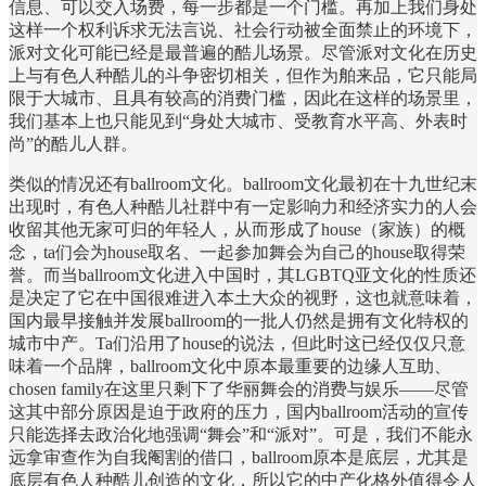
信息、可以交入场费，每一步都是一个门槛。再加上我们身处
这样一个权利诉求无法言说、社会行动被全面禁止的环境下，
派对文化可能已经是最普遍的酷儿场景。尽管派对文化在历史
上与有色人种酷儿的斗争密切相关，但作为舶来品，它只能局
限于大城市、且具有较高的消费门槛，因此在这样的场景里，
我们基本上也只能见到“身处大城市、受教育水平高、外表时
尚”的酷儿人群。
类似的情况还有ballroom文化。ballroom文化最初在十九世纪末
出现时，有色人种酷儿社群中有一定影响力和经济实力的人会
收留其他无家可归的年轻人，从而形成了house（家族）的概
念，ta们会为house取名、一起参加舞会为自己的house取得荣
誉。而当ballroom文化进入中国时，其LGBTQ亚文化的性质还
是决定了它在中国很难进入本土大众的视野，这也就意味着，
国内最早接触并发展ballroom的一批人仍然是拥有文化特权的
城市中产。Ta们沿用了house的说法，但此时这已经仅仅只意
味着一个品牌，ballroom文化中原本最重要的边缘人互助、
chosen family在这里只剩下了华丽舞会的消费与娱乐——尽管
这其中部分原因是迫于政府的压力，国内ballroom活动的宣传
只能选择去政治化地强调“舞会”和“派对”。可是，我们不能永
远拿审查作为自我阉割的借口，ballroom原本是底层，尤其是
底层有色人种酷儿创造的文化，所以它的中产化格外值得令人