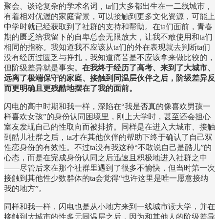
聚会、谈论复杂的学术名词，ta们大多都出生在一二线城市，
有着相对优渥的家庭背景，可以接触到更多文化资源，可能上
中学时就已经获取到了社群的支持和帮助。在ta们面前，青春
期的匮乏给我留下的自卑总会无限放大，让我不敢使用和ta们
相同的指称。我知道我不应该从ta们的外在表现就去判断ta们
没有经历过匮乏与挣扎，我知道痛苦是不应该拿来做比较的，
但阶级差异就是事实。
在我终于经历了高考、来到了大城市、
远离了极端保守的家庭、接触到同温层伙伴之后，阶级差异反
而更明确且更残酷地摆在了我的面前。
闪电的高中时期和我一样，深陷在“我是否真的像喜欢男孩一
样喜欢女孩”的身份认同困境里，刚上大学时，甚至还会担心
室友发现自己的性取向而被排挤。同样是在进入大城市、接触
到酷儿社群之后，ta才在其他伙伴的帮助下终于确认了自己双
性恋身份的有效性。不过ta没有我这种“不敢说自己是酷儿”的
心态，而是在完成身份认同之后迅速且积极地进入社群之中
——尽管后来在那个社群里遇到了很多不愉快，但当时第一次
接触到其他性少数群体的ta会觉得“也许这里是唯一愿意接纳
我的地方”。
同样和我一样，闪电也是从小地方来到一线城市读大学，并在
接触到大城市的性多元同温层之后，因为和其他人的阶级差异