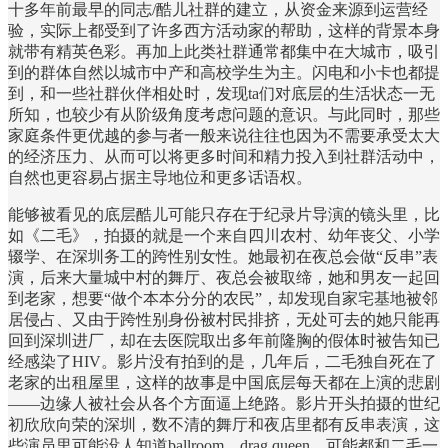
十多年前最早的同志/酷儿社群的建立，从资金来源到运营经
验，实际上都受到了许多西方活动家的帮助，这样的背景本身
就带有精英色彩。再加上此类社群通常都集中在大城市，吸引
到的群体自然以城市中产和高校学生为主。闪电和小卡也都提
到，和一些社群伙伴相处时，发现ta们对底层的生活状态一无
所知，也较少有从阶级角度考虑问题的意识。与此同时，那些
家庭条件更优越的参与者一般来说往往也因为不需要承受太大
的经济压力、从而可以将更多时间和精力投入到社群活动中，
自然也更容易占据主导地位和更多话语权。
能够被看见的底层酷儿可能只存在于纪录片导演的镜头里，比
如《二毛》，拍摄的就是一个来自四川农村、幼年丧父、小学
辍学、在深圳务工的跨性别女性。她最初在夜总会做“反串”表
演，后来大量城中村的舞厅、夜总会被取缔，她和男友一起回
到老家，想要“做个本本分分的农民”，却发现自家宅基地被邻
居侵占、又由于跨性别身份被村民排挤，无处可去的她只能再
回到深圳进厂，却在去医院取出多年前隆胸的假体时被告知已
经感染了HIV。影片没有拍到的是，几年后，二毛独自死在了
老家的出租屋里，这样的故事是中国底层每天都在上演的悲剧
——边缘人被社会从各个方面逼上绝路。影片开头拍摄的世纪
初欣欣向荣的深圳，数不清的舞厅和夜店里都有反串表演，这
些演员里可能没人知道ballroom、drag queen，可能都和二毛一