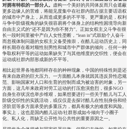
对拥有特权的一部分人。
虚构一个美好的共同体反而只会遮蔽
更多边缘人的苦难，将能见度集中在社群内部占据主要话语权
的城市中产身上，从而造成更多的不平等。更严重的是，权利
斗争中阶级视角的缺失很容易将个体身上的结构性困境导向新
自由主义式的“还不是因为你不努力”。正如女权主义斗争在很
长一段时间里被中产白人女性垄断，“lean in”式鼓励个人奋斗
而忽视体制问题的女权主义备受推崇，在酷儿运动历史上，同
样长期存在着对顺性别男性和城市中产群体的倾向，任何一种
争取权利平等的运动如果缺失了与其他维度的交织性，便会在
运动或社群内部形成新的不平等。
相比起世界各地都同样存在的种种现象，中国的特殊性则是还
有来自政府的巨大压力。一方面酷儿本身就因其违反异性恋规
范、影响国家对人口和生育的控制而成为被迫害的对象，另一
方面，这几年来政府对劳工运动的打压愈演愈烈，很多NGO
自身生存状况也举步维艰，如果想要进行一些关于酷儿与工人
阶级交织性的实践活动，或仅仅是去探讨酷儿在性别身份和经
济阶层等多方面承受的多重压力，都具有极大的难度和风险。
事实上，这也是国内酷儿运动/社群形成如今倾向于小圈子
化、私人化，而缺乏公开性与公共性的重要原因之一。