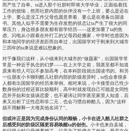
而产生了自卑。ta进入那个社群时即将大学毕业，正面临着找
工作的烦恼，然而社群内部的伙伴没有一个上班，要么是还在
上学、要么是没工作父母也愿意养着、要么是在准备出国读
书。其他人似乎不需要为生存发愁的状态让ta产生了很大的同
辈压力，身边很多朋友都有留学经历——这更加重了ta的焦
虑。闪电从小跟着在外打工的父母四处搬家，中学时也曾因为
和本地同学的经济差距而自卑过，出国留学对于刚来到大城市
三四年的ta来说是难以想象的。
对于像我们这样，从小镇来到大城市的“做题家”，出国留学常
常是一种近乎执念的幻梦——在上大学之前，我甚至都不知道
原来有些人可以不参加高考，在本科阶段就出国读书的。和另
一位朋友小卡聊到酷儿社群内部的阶级差异时，ta也会拿很多
人都有出国留学的经历来举例。相对来说，小卡接受自己性少
数身份的过程还算比较顺利，高中时就发现自己可能是女同性
恋并开始和女孩谈恋爱，也不避讳让同学甚至家里人知道，后
来又出柜了泛性恋和非二元，也会习惯自称酷儿，因为“这样
就不用解释一大堆其他名词了”。
但或许正是因为完成身份认同的顺畅，小卡在进入酷儿社群之
后感受到的阶级区隔更容易唤醒ta的创伤。
小卡也来自县城，
年纪很小时父母便离婚了，父亲为了躲债去了外地，母亲文化