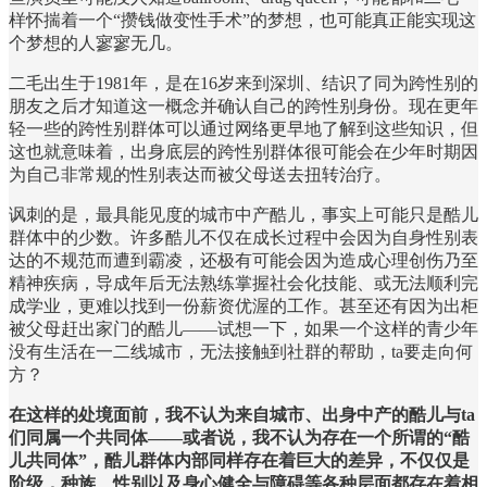
样怀揣着一个“攒钱做变性手术”的梦想，也可能真正能实现这
个梦想的人寥寥无几。
二毛出生于1981年，是在16岁来到深圳、结识了同为跨性别的
朋友之后才知道这一概念并确认自己的跨性别身份。现在更年
轻一些的跨性别群体可以通过网络更早地了解到这些知识，但
这也就意味着，出身底层的跨性别群体很可能会在少年时期因
为自己非常规的性别表达而被父母送去扭转治疗。
讽刺的是，最具能见度的城市中产酷儿，事实上可能只是酷儿
群体中的少数。许多酷儿不仅在成长过程中会因为自身性别表
达的不规范而遭到霸凌，还极有可能会因为造成心理创伤乃至
精神疾病，导成年后无法熟练掌握社会化技能、或无法顺利完
成学业，更难以找到一份薪资优渥的工作。甚至还有因为出柜
被父母赶出家门的酷儿——试想一下，如果一个这样的青少年
没有生活在一二线城市，无法接触到社群的帮助，ta要走向何
方？
在这样的处境面前，我不认为来自城市、出身中产的酷儿与ta
们同属一个共同体——或者说，我不认为存在一个所谓的“酷
儿共同体”，酷儿群体内部同样存在着巨大的差异，不仅仅是
阶级，种族、性别以及身心健全与障碍等各种层面都存在着相