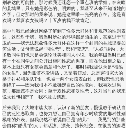
别表达的可能性。那时候我还迷恋一个重点班的学姐，在灰暗
的县城里，只有她是彩色的、明媚的，我甚至从来不知道她的
名字，但对那时的我来说，她是这里唯一光亮的存在。这是喜
欢吗？我喜欢女孩吗？十五岁的我不敢肯定。
高中时我已经通过网络了解到了性多元群体和非规范的性别表
达，这些对于我、我当时所处的环境都是陌生的，甚至过于前
卫的——我无法想象性多元群体在这样一个封闭的县城里要如
何生活，父母辈说起“同性恋”，都和“变态”、“人妖”挂钩，大
多数同学们也只是会谈论耽美和同人小说。我的年级当时已经
有一个在同学之间公开出柜同性恋的男孩，而在他出柜之后，
基本上就只有女孩会愿意和他玩了。那时候我被认为是“很酷
的女生”，因为孤僻不爱讲话，又留着短发、总是穿很宽大的
格子衬衫和乐队T恤，也被一两个女孩表白过，但我都惶恐地
拒绝了——因为我根本不敢确定自己的性取向。我喜欢过男
孩，那应该不是女同；至于双性恋和泛性恋，这对当时的我来
说太过“时髦”了，我不敢去猜想。
后来我到了大城市读大学，认识了新的朋友，慢慢敢于确认自
己的泛性恋取向，也努力想让自己拥有年少时欣赏的那种性别
模糊的外表。但我仍然不敢说自己是“酷儿”——我见到的那些
会自称“酷儿”的人，都活泼、漂亮、擅长社交、在很贵的酒吧