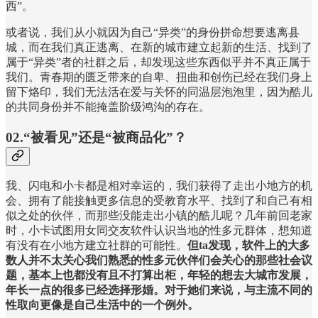
西”。
或者说，我们从小就因为自己“异类”的身份拼命想要逃离县
城，而在我们真正逃离、在新的城市建立起新的生活、找到了
属于“异类”者的社群之后，却发现这些东西似乎并不真正属于
我们。青春期的匮乏带来的自卑、扭曲和创伤已经在我们身上
留下烙印，我们无法活在爱与关怀的同温层泡泡里，因为酷儿
的共同身份并不能掩盖阶级鸿沟的存在。
02.“被看见”还是“被商品化”？
我、闪电和小卡都是相对幸运的，我们获得了走出小地方的机
会、拥有了能接触更多信息的受教育水平、找到了和自己有相
似之处的伙伴，而那些没能走出小镇的酷儿呢？几年前回老家
时，小卡试图用女同交友软件认识当地的性多元群体，想知道
有没有在小地方建立社群的可能性。
但ta发现，软件上的大多
数人并不太关心我们熟悉的性多元伙伴们会关心的那些社会议
题，基本上也都没有且不打算出柜，年轻的想去大城市发展，
年长一点的很多已经选择形婚。对于她们来说，与主流不同的
性取向更像是自己生活中的一个例外。