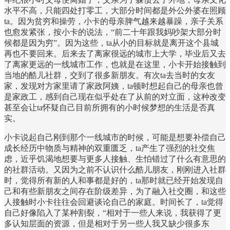
水平不高，只能四处打零工，大部分时间都是外公外婆在照顾
ta。因为贫穷和操劳，小卡的母亲脾气越来越暴躁，亲子关系
也愈发紧张，按小卡的说法，“前二十年跟我妈吵架大部分时
候都是因为穷”。因为这些，ta从小的目标就是离开这个县城
再也不要回来。后来去了离家很远的城市上大学，毕业后又去
了离家更远的一线城市工作，也就是在这里，小卡开始接触到
当地的酷儿社群，交到了很多新朋友。有次ta去当时的女友
家，发现对方家里请了家政阿姨，ta顿时想起自己的母亲也曾
是家政工，感到自己现在似乎处在了从前的对立面，这种改变
甚至会让ta怀疑自己目前所拥有的小时候梦想的生活是否真
实。
小卡说起自己刚到那个一线城市的时候，可能是想要补偿自己
成长经历中物质与精神的双重匮乏，ta产生了强烈的社交焦
虑，近乎饥渴地想要与更多人接触、生怕错过了什么有意思的
的社群活动。又因为之前不认识什么酷儿朋友，刚刚进入社群
时，觉得所有新的人和事都是好的，ta那时就已经开始发现自
己和有些新朋友之间存在阶级差异，为了融入社交圈，和这些
人接触时小卡往往会回避谈论自己的家庭。时间长了，ta觉得
自己好像陷入了某种割裂，“相对于一些人来说，我获得了更
多认知层面的资源，但是相对于另一些人我又缺少很多东