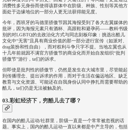
消费性多元身份而使得该群体中在阶级、种族、性别等其他方
面处于边缘地位的一部分人更无法获得能见度。
今年，西班牙的马德里骄傲节因其海报受到了各大左翼媒体的
批评，因为海报元素只有酒杯、高跟鞋和避孕药——教科书级
别的对LGBTQ的去政治化方式与同志刻板印象：挑选出酷儿
文化中“无害”且具有商业价值的那一部分进行宣传（如派对、
drag装扮和性自由），而对权利斗争只字不提。当地左翼也从
十几年前就因不满官方骄傲节的商业化而开始自发组织“批判
骄傲节”游行，ta们的诉求。
但即使是批判性的骄傲节，仍然是发生在大城市里，尽管能起
到传播理念、提出诉求的作用，而对于生活在偏远地区、缺乏
教育与文化资源、可能还在自我身份认同中挣扎而需要帮助的
酷儿，ta们仍是无法被触及的。
03.彩虹经济下，穷酷儿去了哪？
在国内的酷儿运动/社群里，阶级一直是一个常常被忽视的话
题。事实上，国内的酷儿运动一直以来都是中产主导的，包括