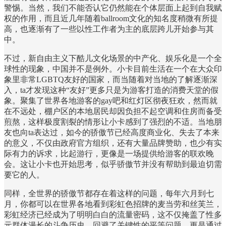
警惕。当然，我们不能否认它仍然能在个体层面上起到自我赋
权的作用，而且近几年随着ballroom文化的知名度稍微有所提
高，也逐渐有了一些以性工作者为主的底层跨儿开始参与其
中。
不过，新自由主义下酷儿文化场景的中产化、娱乐化是一个全
球性的现象，中国并不是例外。小卡目前生活在一个在大众印
象里非常LGBTQ友好的国家，而当随着对当地的了解逐渐深
入，ta才发现这种“友好”更多只是为游客打造的消费天堂的假
象。聚集了世界各地游客的gay吧和红灯区彻夜狂欢，然而就
在不远处，棚户区的本地居民却因负担不起空调和住房而备受
煎熬，这样极度割裂的情形让小卡感到了强烈的不适。当地朋
友也向ta表达过，如今的骄傲节已经高度商业化、失去了本来
的意义，不仅由政府官方组织，还有大量品牌赞助，也少有实
际有力的诉求，比起游行，更像是一场提供给游客的联欢晚
会。这让小卡也开始思考，似乎骄傲节并没有帮助到最迫切需
要它的人。
同样，全世界的骄傲节都存在着这样的问题，每年六月到七
月，你都可以在世界各地看到彩虹色招牌的麦当劳和丝芙兰，
彩虹经济已经成为了明明白白的流量密码，这不仅掩盖了性多
元群体漫长的斗争历史、回避了关键性的平等问题，更是通过