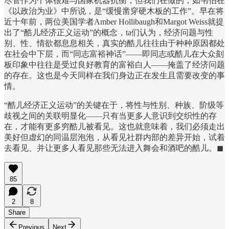
尽管作为个体很难与国家机器抗衡，但我们在做的，如韦伯在
《以政治为业》中所说，是“缓慢凿穿硬木板的工作”。早在将
近十年前，两位美国学者Amber Hollibaugh和Margot Weiss就提
出了“酷儿经济正义运动”的概念，ta们认为，经济问题与性
别、性、情欲都息息相关，真实的酷儿往往由于种种原因都处
在社会中下层，而“同志富裕神话”——即同志或酷儿在大众刻
板印象中往往是受过良好教育的富裕白人——掩盖了经济问题
的存在。这也是今天同样在我们身边正在发生且需要改变的事
情。
“酷儿经济正义运动”的关键在于，将性与性别、种族、阶级等
歧视之间的关联明显化——只有当更多人意识到交织性的存
在，才能有更多穷酷儿被看见。这也就意味着，我们必须走出
美好但虚幻的同温层泡泡，从看见社群内部的差异开始，试着
去看见、并让更多人看见那些无法进入舞会和酒吧的酷儿。◼︎
85
2
8
Share
Previous
Next