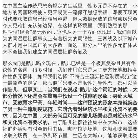
在中国主流传统思想所规定的生活里，性多元是不存在的，小
地方的闭塞环境使人更容易受主流保守思想禁锢，即便互联网
时代要获取信息已经相当容易，但大数据形成的信息茧房只会
令人更难扩充认知边界。在这样的环境里，我们熟悉的那
种“社群经验”是无效的，这也从另一个方面体现出，我们自以
为的同温层社群事实上有着极大的局限性。三四线及以下城市
人群才是中国真正的大多数，而这一部分人里的性多元群体从
来不会被我们建立的同温层社群所触及。
那么ta们是酷儿吗？现在，酷儿已经是一个极其复杂且具有争
议性的名词，很多时候，我们使用它只是为了更方便地概括各
种性多元群体，如果我们选择“不符合主流异性恋制度规范”这
一最简单的定义，那么似乎只要不是顺性别异性恋，都可以算
作酷儿。
但事实上，当我们在说起“酷儿”这个词汇的时候，大
部分情况下还是会在脑海中预设一个模糊的形象：身处大城
市、受教育水平高、年轻时尚——这种预设的形象本身就契合
了另一种主流制度规范，它暗含着对经济水平和文化资本的要
求，因为在中国，大部分尚且可见的酷儿场景都是对经济水平
和文化资本有要求的。
由于酷儿社群往往集中在大城市，这些
社群办活动有时会借用书店、咖啡馆等场地，这就意味着需要
收取入场费，在一系列环节里，生活在大城市、能够获取此类