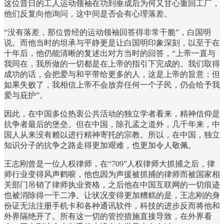
这位昔日的工人运动领袖在功到垂成后为何又甘心重回工厂，
他们反复向他询问，这中间是否会有心理落差。
“没有落差，那位曾经的运动领袖回答得非常干脆”，白国明
说。而他当时的坦承与平静更是让白国明印象深刻，以至于在
十年后，他仍能清晰的复述出对方当时的回答，“上帝一直与
我同在，我所做的一切都是在上帝的指引下完成的。我们取得
成功的话，会把爱与和平带给更多的人，这是上帝的旨意；但
如果失败了，我相信上帝不会放弃任何一个子民，仍会给予我
爱与庇护”。
因此，在中国多位热衷公共活动的独立学者看来，精神信仰是
抗争者最后的堡垒。但在中国，除孔孟之道外，几千年来，中
国人从来没有赖以进行精神寄托的宗教。所以，在中国，独立
知识分子的抗争之路走得更加艰难，也更加令人敬佩。
王志刚曾是一位人权律师，在“709”人权律师大抓捕之后，律
师行业变得风声鹤唳，他也因为声援被抓捕的律师而被国家相
关部门吊销了律师执业资格，之后他在中国互联网的一切痕迹
也被消除得一干二净。让状况变得更加糟糕的是，王志刚的身
份证无法注册手机卡和各种通讯软件，科技的进步反而将他和
外界隔绝开了。所有这一切的管控措施直接导致，在外界看