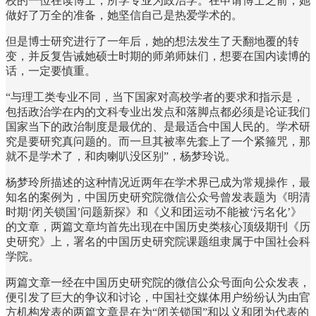
校的一位在读博士，所学专业为政治学。在申请博士之前，她
做好了万全的准备，她坚信自己是热爱学术的。
但是博士研究进行了一年后，她的想法发生了天翻地覆的转
变，并反复告诫她硕士时期的师弟师妹们，想要在国内读博的
话，一定要慎重。
“与理工类专业不同，当下国家对高校学者的要求和指示是，
包括政治学在内的文科专业出发点和落脚点都必须是论证我们
国家当下的政治制度是最优的、是最适合中国人民的。学术研
究是要研究真问题的。而一旦其被率先套上了一个紧箍咒，那
就不是学术了，和肉喇叭没区别”，杨梦玲说。
杨梦玲所描述的这种情况近两年在学术界已成为常规操作，最
知名的案例为，中国历史研究院微信公众号曾发表题为《明清
时期‘闭关锁国’问题新探》和《义和团运动不能被‘污名化’》
的文章，两篇文章均首先出现在中国历史类核心顶级期刊《历
史研究》上，署名的中国历史研究院课题组隶属于中国社会科
学院。
两篇文章一经在中国历史研究院的微信公众号面向公众发表，
便引发了巨大的争议和讨论，中国社交媒体用户纷纷认为由官
方机构发表的两篇文章是在为“闭关锁国”和以义和团为代表的