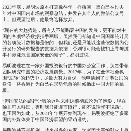
2023年底，易明波原本打算像往年一样撰写一篇自己在过去一
年对中国国内市场的观察总结，并发在其个人的微信公众号
上。但观望过后，他最终选择放弃。
“现在的大趋势是，所有人不能唱衰中国的发展，更不能对中
国的各项经济数据指手画脚，虽然我们都知道中国国家统计局
的各项统计数据都是假的，但我们还是只能以这些假数据为公
开发行的研究报告的数据为依据，否则很可能会被扣上寻衅滋
事和涉嫌危害国家安全的帽子”，易明波说。
易明波现在在一家外国投资银行的中国办公室工作，负责带领
团队研究中国的经济发展前景。2017年，为了在全体社会氛
围“左转”的趋势中，尽最大努力自保，他申请到了香港公民的
身份，将香港作为自己在形势危急的时候撤出中国大陆的跳
板。
“但国安法的施行让我的这种未雨绸缪彻底沦为了泡影，现在
除非可以移民，否则我只能谨言慎行，能不说话就不说话”。
也正因为如此，从2023年年底开始到现在，易明波拒绝了多家
国内外媒体关于中国经济展望的采访邀约。
易明波并不是孤例，越来越多的专家、学者因为害怕引火上身