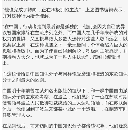
“他也完成了转向，正在积极拥抱主流”，上述图书编辑表示，
并对这种行为给予理解。
“在中国，行动者走到最后都是孤独的，他们会因为自己的异
议被国家排除在主流序列之外。而中国人在几千年来养成的对
权力的畏惧，又直接导致大多数人选择对这些人敬而远之，以
免惹祸上身。在这种境遇之下，毫无疑问，个体会陷入巨大的
孤独和挫败中。而为了使自己得到解脱，积极向主流靠拢，并
期待融入大众，也就成为了一种人生执念”，该图书编辑指
出。
而这也恰恰是中国知识分子与同样饱受磨难和摧残的东欧知识
分子之间最大的区别。
白国明十年前曾在某知名出版社的组织下，和一群中国自由派
知识分子前去东欧考察。在波兰，他们见到了一位在苏联时期
便曾领导波兰人民抵御独裁统治的工人运动领袖，而在苏联解
体后，他便回到了波兰东部某小城的一个造船厂，在制造车间
任职管理人员。
在见到他后，前来访问的中国知识分子都倍感诧异，他们疑惑