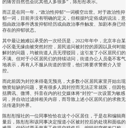
的痛苦自然也会比其他人多很多”，陈彤彤表示。
而正是在同一年，“政治性抑郁”一词横空出世。对于政治性抑
郁一词，目前并没有明确的定义，但根据约定俗成的说法，意
指由政治事件诱发抑郁经历或由政治事件触发、加剧本身已经
存在的抑郁状态。
其中最让她难以承受的一次经历是，2022年年中，北京丰台某
小区毫无缘由被突然封控，居民追问被封控的原因以及何时能
解封的问题，均被街道人员无理驳回，这引发了小区居民们的
不满。但对于小区居民们的持续诘问，街道办公人员毫不客气
地表示，再有人不服从街道的管理，他们将要求警察介入管
控。
而此前因为封控来得毫无预兆，大多数小区居民家里开始出现
物资短缺的问题，更有很多人因封控而无法正常就医，但因包
括腾讯、微博、抖音在内的社交媒体将“封控”一次设置为敏感
词，并自动过滤掉相关内容，而导致上述小区居民们的求救无
法传递到外界。
陈彤彤报社的一位同事恰恰在这个小区居住，于是在和编辑商
量后，陈彤彤和该同事决定报道小区被封控后的处境和面临的
难题。但经过两天熬夜工作提交稿件后，编辑却突然改口称，