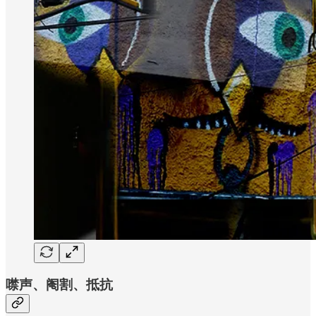
噤声、阉割、抵抗