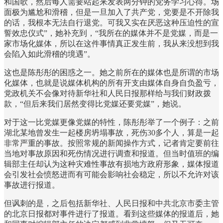
和国歌，然后每人需要站起来发表两分钟的党务学习心得。场
面极为尴尬和滑稽，但是一旦加入了共产党，党要是不开除我
的话，我根本无法自行退党。可我又实在厌恶这种压迫性的宣
誓效忠仪式”，她补充到，“我所在的媒体并不是党媒，而是一
家市场化媒体，所以在这件事情真正发生前，我从来没想到我
会陷入如此滑稽的境遇”。
这也是陈彤彤的困惑之一。她之前所在的媒体也是所谓的市场
化媒体，也就是说媒体机构的所有开支由媒体自身自负盈亏，
党政机关不会像对待新华社和人民日报那样给与我们财政拨
款，“但后来我们居然变得比党媒还要党媒”，她说。
对于这一比党媒更像党媒的特性，陈彤彤举了一个例子：之前
湖北某地曾发生一起楼房坍塌事故，死伤30多个人，算是一起
非常严重的事故。按照常规的新闻操作方式，记者肯定要前往
当地对事故原因和死伤情况进行调查和报道。但当时值班的编
辑部主任却认为这种灾难性事故有损地方政府形象，媒体报道
会引发社会愤怒进而有可能会影响社会稳定，所以不允许对该
事故进行报道。
但讽刺的是，之后包括新华社、人民日报和中共北京市委主管
的北京日报都对事件进行了报道。看到这些媒体的报道后，她