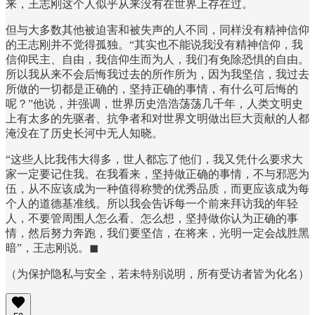
来，王志刚这个人似乎从来没有在世界上存在过。
但与大多数其他被迫害和被失声的人不同，同样没有精神信仰
的王志刚并不觉得孤独。“其实也不能说我没有精神信仰，我
信仰民主、自由，我信仰生而为人，我们有免除恐惧的自由。
所以我从来不会后悔我过去的所作所为，因为我坚信，我过去
所做的一切都是正确的，坚持正确的事情，有什么可后悔的
呢？”他说，并强调，世界历史浩浩荡荡几千年，人类文明史
上有太多的先驱者、抗争者和对世界文明做出巨大贡献的人都
淹没在了历史长河中无人知晓。
“这些人比我伟大得多，世人都忘了他们，我又凭什么要求大
家一定要记住我。在我看来，坚持做正确的事情，不与邪恶为
伍，从不应该成为一种值得称赞的优秀品质，而更应该成为每
个人的道德基准线。所以我会告诉每一个前来拜访我的年轻
人，不要管周围人怎么看、怎么想，坚持做你认为正确的事
情，然后努力奔跑，我们要坚信，在将来，光明一定会战胜黑
暗”，王志刚说。◼︎
（为保护隐私与安全，若未特别说明，所有受访者皆为化名）