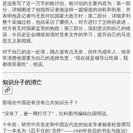
是连夜写了近一万字的检讨信。检讨信的主要内容为：第一部
分，详细阐述了他指挥记者做这样一篇报道的动机和初衷，并
表明他及记者均无意对抗国家大政方针；第二部分，详细罗列
整个采编过程，包括采访了哪些人，对方进行了怎样的表述，
对方有无对国家监管的抱怨；第三部分，深刻意识到自己的错
误，今后必定会继续加强对党务文件的学习，提升自己的马克
思主义新闻观。
对于自己的这一处境，隋占波有点无奈，但作为成年人，他非
常清楚他需要为自己的选择负责，“现在就是领导让吃屎，我
都得笑着吃”，他说。
知识分子的消亡
那现在中国还有没有公共知识分子？
“没有了，被一网打尽了”，社科图书编辑白国明说。
十年前，研究中共党史和中国近代史的知名学者杨奎松曾撰写
了一本名为《忍不住的“关怀”——1949年前后的书生与政治》