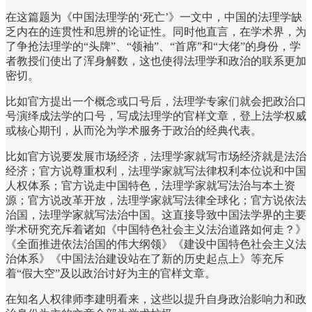
在这篇题为《中国法理学的‘死亡’》一文中，中国的法理学缺
乏内在的连贯性和思辨的论证性。同时他直言，在学术界，为
了争抢法理学的“头牌”、“领袖”、“首席”和“大佬”的身份，学
者教授们使出了浑身解数，这也使得法理学和政治的联系更加
密切。
比如官方提出一个概念或口号后，法理学专家们就会把政治口
号演绎成法学的口号，写成法理学的官样文章，登上法学权威
或核心期刊，从而沦为学术服务于政治的经典代表。
比如官方说要发展市场经济，法理学家就写市场经济就是法治
经济；官方说尊重权利，法理学家就写法律权利本位说和中国
人权体系；官方说走中国特色，法理学家就写法治与本土资
源；官方说改革开放，法理学家就写法律全球化；官方说依法
治国，法理学家就写法治中国。这直接导致中国法学界的主要
学术研究充斥着诸如《中国特色社会主义法治道路如何走？》
《全面推进依法治国的伟大纲领》《建设中国特色社会主义法
治体系》《中国法治建设站在了新的历史起点上》等充斥
着“假大空”及以政治讨好为主的官样文章。
在知名人权律师李建明看来，这些以提升自身政治影响力和政