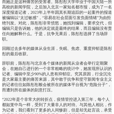
而她正是这种痛苦的受害者。陈彤彤大学毕业于中国大陆一所
高校的新闻学院，之后加入北京一家知名都市报，成为了一名
深度报道记者，2023年上半年因其长期追踪的一起案件的报道
被编辑以“太过敏感”，“容易在社会层面引发负面情绪”为由拒
绝刊发。对此，陈彤彤非常愤怒，她找到编辑，要求交代，但
编辑只是告诉她，他的决定就是最终的结果，而且编辑没有责
任向她解释什么。于是，抗争无果后，陈彤彤选择了当场辞
职。
回顾过去多年的媒体从业生涯，失眠、焦虑、重度抑郁是陈彤
彤的最后收获。
辞职前，陈彤彤与北京各个媒体的新闻从业者会举行定期聚
会，在她自己进行的一个非常粗略的统计中，她发现所认识的
记者、编辑中至少90%的人患有抑郁症。究其原因，行业沉沦
是大家最主要的痛苦来源，其中敢于抗争和坚守新闻专业主义
的记者往往如陈彤彤般会被所在的媒体平台视为“危险分子”，
而遭到所在媒体的刻意打压。
“2022年是个非常大的转折点，疫情管控进入第三年，每个人
都如笼中鸟一样，受到了大量非人的对待。与其他人相比，作
为记者，我们看到了更多的人间惨剧，但是却无处言说，承受