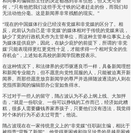
和同事对编辑部主任的决定都感到非常愤怒，但又无可奈
何，“只有他把我们这些手无寸铁的记者赶走的份，而我们却
无法动他分毫。这是新闻界非常残酷的现实。”
“现在的中国媒体行业已经没有党媒和非党媒的区分了。相
反，此前认为自己是‘非党媒’的媒体相对于传统的党媒来说，
缺少了党的行政机关作为主管单位，而这种主管单位事实上会
为媒体提供庇护，因此，在缺少庇护的前提下，所谓的‘非党
媒’只能表现得更红更党性十足，才能求得一个相对安全的生
存机会”，上述知名高校的新闻学院教授表示。
在这种情况下，和法律界的劣币驱逐良币一样，具备新闻理想
和新闻专业能力，但不愿意向党性屈服的人，只能被迫离开新
闻界。而那些愿意放弃新闻学的尊严并选择随波逐流的人则在
党指挥新闻的编辑部办公室如鱼得水。
不过对于一些人的留守，隋占波认为不必上纲上线、大加抨
击，“就是一份职业、一份可以挣钱的工作而已，经济如此糟
糕，很多人需要赚钱养家养孩子，只要他们没有违法，我觉得
对个体的行为不必太过苛责”，他说。
隋占波现在在一家传统意义上的“非党媒”任职副主编，相比于
被指责“背叛了新闻”，他觉得更困难和弥足珍贵的是越是困难