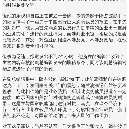
的时候越要坚守。
但他的乐观和自信正在被逐一击碎。事情缘起于隋占波派手下
的记者撰写了一篇关于中国出行巨头滴滴裁员的报道，在事先
的判断中，他认为首先滴滴的裁员行为是单纯的企业出于自身
的业务变化而进行的商业行为，而涉商业报道，相应的尺度会
比较宽松；其次，对企业的报道不涉及党、不涉及政治，在他
看来是相对安全和可控的。
但事与愿违，报道发出不到7个小时，他所在的编辑部收到了
主管内容审核的副总编辑发来的删稿命令，同时该副总编辑对
隋占波进行了严厉的批评。
在副总编辑眼中，隋占波的“罪状”如下：此前滴滴私自在纳斯
达克上市，引发国家相关部门的震怒，随后滴滴退市并被要求
整改，与此相伴随的是业务受损，所以此次的裁员报道在一定
程度上暗示国家相关部门对滴滴的监管造成了滴滴裁员的后
果，这是在与国家职能部门进行对抗；其次，在当今经济下
行，各行各业都在裁员的大环境下，公然报道企业裁员，会引
发社会不稳定，对国家维稳部门带来大量的工作压力。
对于这份罪状，虽然不认可，但为保住工作和收入，隋占波还