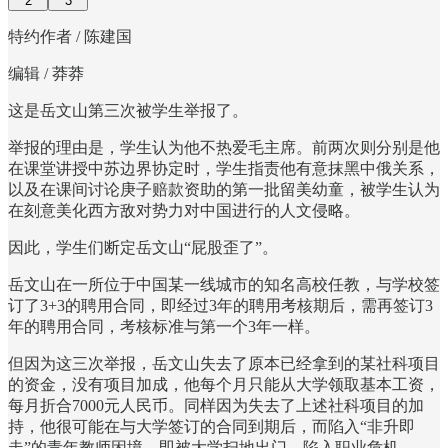
2
3
特约作者 / 陈建国
编辑 / 莽莽
这是岳文山第三次被学生举报了。
举报的理由是，学生认为他不热爱毛主席。前两次则分别是他
在课堂讲授中苏边界协定时，学生指责他有意抹黑中俄关系，
以及在课间讨论庚子赔款资助的第一批留美幼童，被学生认为
在刻意美化西方敌对势力对中国进行的人文侵略。
因此，学生们断定岳文山“屁股歪了”。
岳文山在一所位于中国某一线城市的知名高校任教，与学校签
订了3+3的聘用合同，即经过3年的聘用考核期后，需再签订3
年的聘用合同，考核标准与第一个3年一样。
但因为这三次举报，岳文山失去了原本已经拿到的某社科项目
的资金，没有项目加成，他每个月只能从大学领取基本工资，
每月折合7000元人民币。同样因为失去了上述社科项目的加
持，他很可能在与大学签订的合同到期后，而陷入“非升即
走”的青年教师困境，即被大学扫地出门，陷入职业危机。