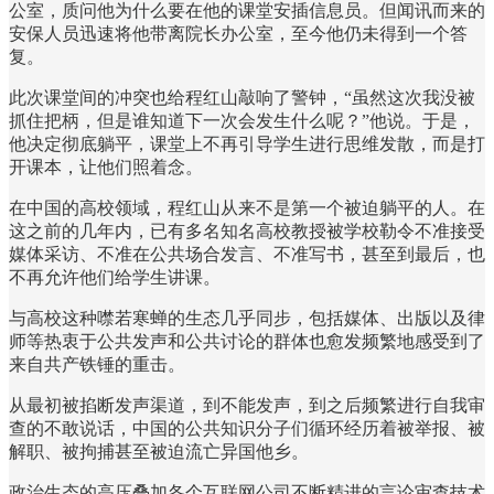
公室，质问他为什么要在他的课堂安插信息员。但闻讯而来的
安保人员迅速将他带离院长办公室，至今他仍未得到一个答
复。
此次课堂间的冲突也给程红山敲响了警钟，“虽然这次我没被
抓住把柄，但是谁知道下一次会发生什么呢？”他说。于是，
他决定彻底躺平，课堂上不再引导学生进行思维发散，而是打
开课本，让他们照着念。
在中国的高校领域，程红山从来不是第一个被迫躺平的人。在
这之前的几年内，已有多名知名高校教授被学校勒令不准接受
媒体采访、不准在公共场合发言、不准写书，甚至到最后，也
不再允许他们给学生讲课。
与高校这种噤若寒蝉的生态几乎同步，包括媒体、出版以及律
师等热衷于公共发声和公共讨论的群体也愈发频繁地感受到了
来自共产铁锤的重击。
从最初被掐断发声渠道，到不能发声，到之后频繁进行自我审
查的不敢说话，中国的公共知识分子们循环经历着被举报、被
解职、被拘捕甚至被迫流亡异国他乡。
政治生态的高压叠加各个互联网公司不断精进的言论审查技术