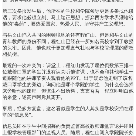
第三次举报发生后，他所在的学校和学院领导更是多番找他谈
话，要求他必须立刻、马上端正思想，摒弃西方学术界灌输给
他的“毒药”，要热爱国家、热爱人民、坚守共产主义理想。
与岳文山陷入共同的困顿境地的还有程红山。但是和岳文山的
青年教师的身份不同，程红山已经在一所知名高校拿到了教授
的头衔。因此，他也敢于更加理直气壮地与学校管理层的霸权
相抗衡。
最近的一次冲突为：课堂上，程红山发现了座位倒数第三排一
位戴着口罩的学生并没有认真听他讲课，也不会和其他学生一
道跟随他的讲课节奏去观看他的PPT。出于疑虑他走到了该名
戴口罩学生的旁边，询问他是哪个学院的学生，为什么会选择
来旁听他的课程。但该生不出所料，支支吾吾，程立即明白他
的来意，遂高声呵斥其离开。
事后，经多方复盘，这名看似是学生的人其实是学校安插在课
堂的“信息员”。
信息员即在学生中间招募的负责监督高校教师课堂言论并即时
上报学校管理部门的监视人员。随后，程红山闯入学院院长办