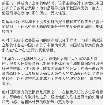
的图书，并成为了当年的畅销书。该书主要探讨了20世纪中国
知识分子的历史悲剧：他们是最早投身于救国救民的一群人，
但最后却在政治中不知所措、受人轻视。
对这本书的书写和书中提及史料的探寻也解答了作者自己曾经
的疑问：为什么中国大陆的知识分子当年竟会停止思想，集体
转向？
相对于包括东欧各国在内的欧洲知识分子群体，“转向”即政治
立场的转变在中国知识分子中更为常见。白国明便曾亲历身边
多人在“左”“右”之间的反复横跳。
“比如在八九运动风波之后，即使面临着巨大的国家暴力威
胁，很多人还是坚持自己对民主政体的向往和期待国家可以进
行民主转型。但很遗憾，随着国家暴力的升级，在杀一儆百的
暴力恐吓下，以及很多人确实因为个人的立场表达付出了终身
的代价，趋利避害也因此成为了更多人的现实选择”，白国明
表示。
但对国家暴力的恐惧仅是原因之一，在接受采访的多位学者看
来，行动者在采取行动之后，迎接他们的往往是巨大的失落感
和无力感，这相比外界的政治压力更为致命。