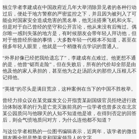
独立学者李建成在中国政府近几年大举消除异见者的各种行动
过后，便处于地方警察的严密监控之下，并且因为被列入了可
能会对国家安全造成危害的黑名单，他无法搭乘飞机和火车。
但是对于自己曾经的坚守和公开言论，他从来没有后悔过。偶
尔唯一感到失落的地方是，有时候朋友会带年轻人拜访他，但
对于他曾经所做的事情，大多数年轻一代根本不知道，甚至在
很多年轻人眼里，他就是一个稍微有点学识的普通人。
“外界好像已经把我给遗忘了”，李建成有点难过。他更想不通
的是，他曾“铤而走险”，但在失败后，所有的代价却全部是由
他及他的家人承担的，甚至他为之赴汤蹈火的那些人压根儿不
记得他。
“英雄”的尽头是满目荒凉，这种案例在当下的中国不胜枚举。
曾经力排众议在某党媒发文公开指责某副国级官员拒绝进行政
治体制改革的行为是亡党灭族前兆的一位学者也曾多次在北京
某公园质问与他聊天的人知不知道他是谁，在得到否定的回答
后，则会气愤地质问对方，为什么连他都不知道？
与这位学者相熟的一位图书编辑表示，近两年，该学者的微信
朋友圈全部是赞美党和国家领导人的文字。