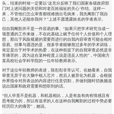
头，结束的时候一定要以‘这充分反映了我们国家各级政府部
门对上述问题的关切和对老百姓福祉的关心’作结。这样一
来，不管他们怎么审查都很难挑出毛病来，我先阉割了我自
己，其他人还能奈我何？”上述不愿透露姓名的学者表示。
但自我阉割并不是一件容易的事。“如果只把学术研究当成一
项普通的工作来做，不在此基础上赋予任何个人价值和个人理
想，那出于风险规避的需要而进行的自我内容审查可能会相对
容易。但事与愿违的是，很多学者能够熬过多年的学术训练，
肯定是出于对学术的热爱，在这种前提下的自我审查必然是非
常痛苦的，因为这在某种程度上说是违反人性的”，中国南方
某高校社会学科学院的一位年轻教师表示。
对于这位年轻教师的表述，陈彤彤非常认可。在她看来，自我
审查无异于在大脑中植入芯片，然后人被异化为机器，会根据
外界指令对所表达的内容进行任意切割，并做到随时切换频道
说出国家和政府需要和想听到的话。
“但人毕竟不是机器，和机器相比，人是有血有肉有情感且有
思考能力的，所以有追求的人在这种自我阉割的过程中势必要
经历巨大的痛苦”，她说。