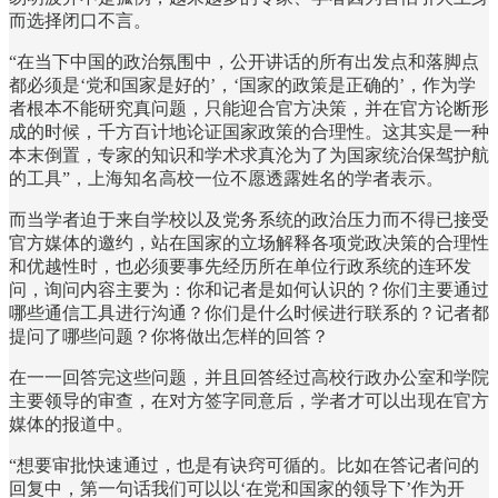
而选择闭口不言。
“在当下中国的政治氛围中，公开讲话的所有出发点和落脚点
都必须是‘党和国家是好的’，‘国家的政策是正确的’，作为学
者根本不能研究真问题，只能迎合官方决策，并在官方论断形
成的时候，千方百计地论证国家政策的合理性。这其实是一种
本末倒置，专家的知识和学术求真沦为了为国家统治保驾护航
的工具”，上海知名高校一位不愿透露姓名的学者表示。
而当学者迫于来自学校以及党务系统的政治压力而不得已接受
官方媒体的邀约，站在国家的立场解释各项党政决策的合理性
和优越性时，也必须要事先经历所在单位行政系统的连环发
问，询问内容主要为：你和记者是如何认识的？你们主要通过
哪些通信工具进行沟通？你们是什么时候进行联系的？记者都
提问了哪些问题？你将做出怎样的回答？
在一一回答完这些问题，并且回答经过高校行政办公室和学院
主要领导的审查，在对方签字同意后，学者才可以出现在官方
媒体的报道中。
“想要审批快速通过，也是有诀窍可循的。比如在答记者问的
回复中，第一句话我们可以以‘在党和国家的领导下’作为开