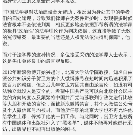
治身份为主的文章全部为学术垃圾。
“中国法学界对法治建设毫无帮助，相反因为身处其中的学者
们的四处逢迎，导致我们律师在为案件辩护时，发现很多时候
法官根本不会依法判案，相反更多地会依据那帮所谓的法学家
的极具‘政治性’的法学理论作为判决依据，这直接导致了无数
的冤假错案，最重要的当然还是人权无法依法得到保障”，他
说。
而对于法学界的这种情况，多位接受采访的法学界人士表示，
这是劣币驱逐良币的最直观反映。
2012年新浪微博开始兴起时，北京大学法学院教授、知名自由
派公共知识分子贺卫方的个人微博账号在短时间内迅速积累了
数百万的粉丝。但之后几年贺卫方因其自由派言论，如没有司
法独立就没人是安全的、希望中国共产党可以向北欧社会民主
党的方向转变以及频繁将中国共产党与苏联列宁政党进行比较
等大胆和开放的言论，而被新浪微博禁言，其个人微信公众号
及个人微信账号均被封。而他所任职的北京大学也不再允许他
给学生上课，停掉了他的一切工作。与此同时，贺卫方也被所
有中国媒体和出版社列入了“黑名单”，媒体不能再对他进行采
访，出版界也不能再出版他的图书。