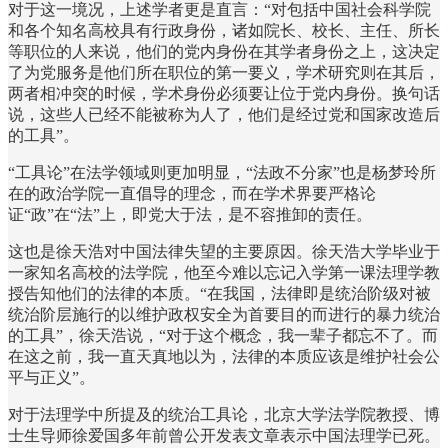
对于这一境况，上述学者更是直言：“对包括中国社会科学院
和各个知名高校具有行政身份，诸如院长、校长、主任、所长
等职位的人来说，他们的党内身份在其学者身份之上，这决定
了为党服务是他们所在职位的第一要义，学术研究则在其后，
两者相冲突的时候，学术身份必须要让位于党内身份。换句话
说，这些人已经不能被称为人了，他们是经过党和国家改造后
的工具”。
“工具论”在法学领域则更加明显，“法政不分家”也是杨梦玲所
在的政治学院一直倡导的理念，而在学术界要严格论
证“政”在“法”上，即党大于法，是不容推卸的责任。
这也是徐天浩对中国法律失望的主要原因。徐天浩大学毕业于
一家知名高校的法学院，他至今难以忘记入学第一课法理学教
授告知他们的法律的本质。“在我国，法律即是统治阶级对被
统治阶层施行的以维护政权安全为首要目的而进行的暴力统治
的工具”，徐天浩说，“对于这个概念，我一辈子都忘不了。而
在这之前，我一直天真地以为，法律的本质应该是维护社会公
平与正义”。
对于法理学中所提及的统治工具论，北京大学法学院教授、博
士生导师徐爱国多年前曾公开发表文章表示中国法理学已死。