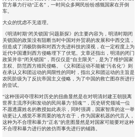
官方暴力行动“正名”，一时间众多网民纷纷感慨国家在开倒
车。
大众的忧虑不无道理。
《明清时期‘闭关锁国’问题新探》的主要内容为，明清时期闭
关锁国的政策没有阻断当时中国对外贸易的发展和中西交流，
但造成了消极防御和对西方先进科技的漠视，在一定程度上为
近代中国遭到西方侵略埋下了伏笔。文章还指出，明清的闭门
政策并非“闭关锁国”，而仅仅是“自主限关”，是为了维护国家
主权、防范西方殖民侵略。《义和团运动不能被‘污名化’》则
在承认义和团运动的局限性的同时，指出义和团运动的主旨是
农民阶级为了反抗帝国主义侵略，为了中国的救亡图存所进行
的尝试。
“这种强词夺理和对历史的扭曲显然是在对明清封建王朝脱离
世界主流序列和发动的民间暴力‘招魂’”，历史研究领域一位
不愿透露姓名的教授如此表示，同时强调，国家智库的这一举
动更让人感觉不寒而栗的地方在于，作为国家机器的代言人，
这种为不合理和暴力“正名”的意图显然是对国家可能要对这种
不合理和暴力进行的效仿而事先进行的铺路。