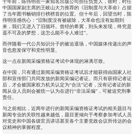
十年前，陈伟明在一家知名出版公司担任负责人，彼时，时任
中国国家副主席的王岐山大力推荐的《旧制度与大革命》占据
了当年图书畅销排行榜榜首的位置。但十年后，回望当时，陈
伟明倍感伤心：“旧制度没有被破除，大革命也没有如期到
来，我们又进入了旧循环。曾经的希冀，到头来发现，终究是
遥不可及的梦想，这怎么能不令人难过”。
而伴随着一代公共知识分子的被迫退场，中国媒体传递出的声
音也愈发保守和党性明显。
这一点在新闻采编资格证考试中体现的淋漓尽致。
在中国，只有通过新闻采编资格证考试后才能获得由国家人社
部和宣传部门共同发放的新闻采编记者证。而只有获得记者证
后，才会被国家权力机关认定为“合法”记者，没有记者证的新
闻从业人员则会被统一认为在进行“非法采编”，可被追究刑事
责任。
与之前相比，近两年进行的新闻采编资格证考试的相关题目与
新闻专业的关联性越来越低，题目更倾向于考察参加考试人员
对党史和中国各级官员讲话甚至各个主要党政会议所传达的会
议精神的掌握程度。