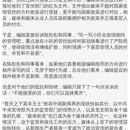
报社收到了宣传部门的红头文件。文件指出媒体不能对国家疫
情管控的方针政策进行质疑，更不能与国家政策进行对抗，相
反，媒体和媒体从业人员应该积极拥护相关政策并正视基层人
员的付出。
于是，编辑直接告诉陈彤彤和同事，“写一写小区在疫情期间
的管理吧，重点放在小区的管控如何对新冠病毒进行了严防死
守，使得疫情没有继续扩散，同时强调一下基层管理人员的付
出、辛苦和不容易”。
在陈彤彤和同事看来，如果他们真要根据编辑指导的方向进行
稿件采写的话，无异于助纣为虐，且在他们看来，编辑提议的
稿件根本不是新闻，而是政治宣传。
但是对于他们的抵抗和拒绝，编辑只留下了一句冷冰冰的
话：“不能接受的话，你们可以选择离开”。
“普天之下莫非王土”形容中国新闻界的现状恰如其分。以中共
中央宣传部为主的监管部门的强势介入，以及党支部在各个媒
体的扎根，“媒体姓党”也已成为各个媒体的共性之一。在这种
情况下，迫于监管和保住工作的压力，媒体从上至下的管理层
纷纷转向，从新闻生产者摇身一变成为了政治宣传的迎合者，