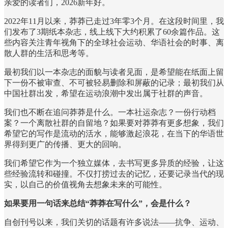
亲爱的读者们，2026新年好。
2022年11月以来，莽莽已走过3年零3个月。在这段时间里，我
们发布了3期纸本杂志，线上线下大约积累了60余篇作品。这
些内容关注青年视角下的全球社会运动、华语社会的时事、离
散人群的生活和思考等。
最初我们以一本杂志的面貌与读者见面，是希望能在纸面上留
下一份不被审查、不可被轻易删除和屏蔽的记录；最初我们从
中国社群出发，希望在运动浪潮中发出属于社群的声音。
我们也不断在追问莽莽是什么。一本社运杂志？一份行动档
案？一个离散社群的自留地？如果要对莽莽有更多想象，我们
希望它的写作是流动的活水，能够激起浪花，在当下的华语世
界得到更广的传播、更大的回响。
我们希望它作为一个独立媒体，去书写更多异质的经验，让这
些经验流转和碰撞。不仅打捞过去的记忆，还要记录当代的现
实，以自己的价值视角去想象未来的可能性。
如果要用一句话来总结“莽莽在写什么”，会是什么？
自创刊号以来，我们关切的话题有许多说法——抗争、运动、