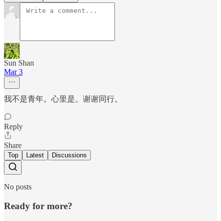
Sun Shan
Mar 3
我不是青年。心里是。谢谢同行。
Reply
Share
Top
Latest
Discussions
No posts
Ready for more?