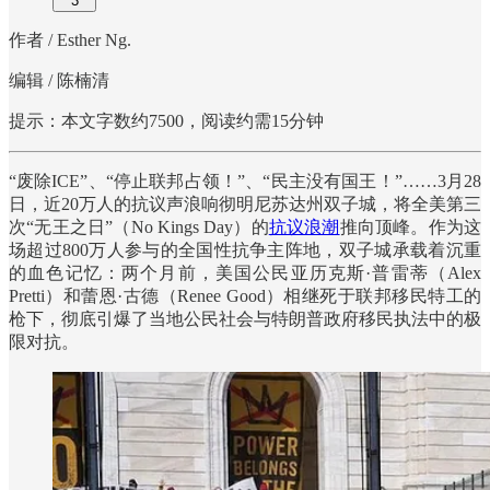
3
作者 / Esther Ng.
编辑 / 陈楠清
提示：本文字数约7500，阅读约需15分钟
“废除ICE”、“停止联邦占领！”、“民主没有国王！”……3月28
日，近20万人的抗议声浪响彻明尼苏达州双子城，将全美第三
次“无王之日”（No Kings Day）的
抗议浪潮
推向顶峰。作为这
场超过800万人参与的全国性抗争主阵地，双子城承载着沉重
的血色记忆：两个月前，美国公民亚历克斯·普雷蒂（Alex
Pretti）和蕾恩·古德（Renee Good）相继死于联邦移民特工的
枪下，彻底引爆了当地公民社会与特朗普政府移民执法中的极
限对抗。