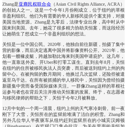
Zhang是
亚裔民权联合会
（Asian Civil Rights Alliance, ACRA）
的创始人之一。这是一个今年1月份刚成立，位于纽约的草根
非盈利组织。他们为有需要的华人新移民提供个案支持，对接
美国当地资源。Zhang是九零后，法律专业出身，高中时从中
国来到美国。去年，她花了很多精力协助关恒案，而这段经历
让她萌生了想成立一个非盈利组织的想法。
关恒是一位中国公民。2020年，他独自前往新疆，拍摄了集中
营的影像，而后决定逃离中国并将影像资料公开。2021年，他
划着一艘橡皮艇，跨越加勒比海来到美国申请庇护。这几年，
他一直靠送外卖、开Uber和打零工谋生。直到去年8月，关恒
在纽约的住所被移民执法人员突袭，而后被送到纽约上州的拘
留中心。在被拘留的数月期间，他换过几次监狱，还险些被遣
返至乌干达。在所有被抓捕的华人移民中，关恒因为曾经拍摄
新疆集中营而备受国际媒体关注。一群像Zhang这样的草根社
运参与者也在背后关注并推动关恒案的发展。终于，在志愿者
与移民律师的帮助之下，关恒于今年2月被释放。
12月中旬的一个周一清晨，纽约上州的天气寒冷刺骨。前一夜
刚下了大雪，关恒所在的监狱前堆满了洁白的积雪。Zhang和
另外几位华人半夜驱车从纽约赶到监狱所在的小城宾汉姆顿
（Binghamton)，在监狱门口集会抗议，为关在里面的关恒加