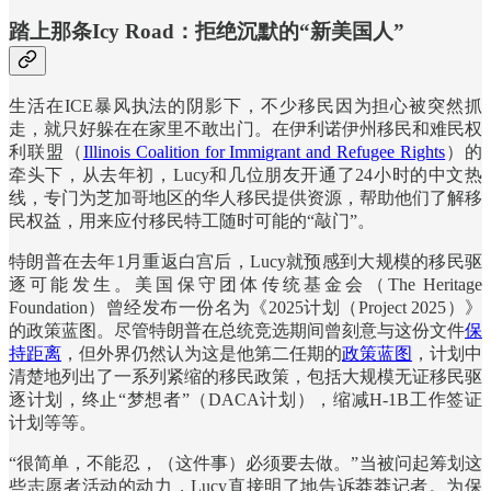
踏上那条Icy Road：拒绝沉默的“新美国人”
生活在ICE暴风执法的阴影下，不少移民因为担心被突然抓
走，就只好躲在在家里不敢出门。在伊利诺伊州移民和难民权
利联盟（
Illinois Coalition for Immigrant and Refugee Rights
）的
牵头下，从去年初，Lucy和几位朋友开通了24小时的中文热
线，专门为芝加哥地区的华人移民提供资源，帮助他们了解移
民权益，用来应付移民特工随时可能的“敲门”。
特朗普在去年1月重返白宫后，Lucy就预感到大规模的移民驱
逐可能发生。美国保守团体传统基金会（The Heritage
Foundation）曾经发布一份名为《2025计划（Project 2025）》
的政策蓝图。尽管特朗普在总统竞选期间曾刻意与这份文件
保
持距离
，但外界仍然认为这是他第二任期的
政策蓝图
，计划中
清楚地列出了一系列紧缩的移民政策，包括大规模无证移民驱
逐计划，终止“梦想者”（DACA计划），缩减H-1B工作签证
计划等等。
“很简单，不能忍，（这件事）必须要去做。”当被问起筹划这
些志愿者活动的动力，Lucy直接明了地告诉莽莽记者。为保