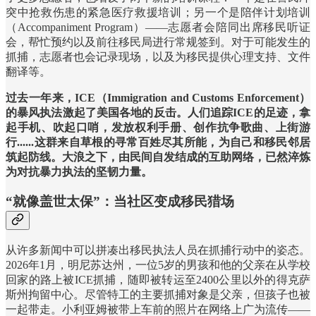
突中抢救伤患的紧急医疗救援培训；另一个是陪伴计划培训
（Accompaniment Program）——志愿者会陪同出席移民听证
会，帮忙预约以及前往移民局进行常规签到。对于可能发生的
抓捕，志愿者也会记录现场，以及为移民提供心理支持、文件
翻译等。
过去一年来，ICE（Immigration and Customs Enforcement）
的暴风执法激起了美国各地的反击。人们追踪ICE的足迹，拿
起手机、吹起口哨，发放权利手册、创作抗争歌曲、上街游
行......这群来自草根的寻常百姓尽其所能，为自己和移民邻居
筑起防线。大浪之下，由民间自发结成的互助网络，已然淬炼
为对抗暴力执法的坚韧力量。
“就像盖世太保”：当社区变成移民猎场
从许多新闻中可以拼凑出移民执法人员在抓捕行动中的姿态。
2026年1月，明尼苏达州，一位5岁的男孩和他的父亲在从学校
回家的路上被ICE抓捕，随即被转运至2400公里以外的得克萨
斯州拘留中心。尽管特工的主要抓捕对象是父亲，但孩子也被
一起带走。小利亚姆被带上车前的照片在网络上广为流传——