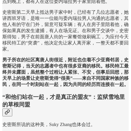
点到晚上，都有人在这位委内瑞拉男子家里陪着他。
史密斯第二天早上抵达男子家中时，已经有了几位志愿者，她
讲西班牙语，是唯一一位能与委内瑞拉男人沟通的志愿者，其
他人有的守在门外，留意可疑车辆；有人在房子里陪着他，确
保如果真的发生逮捕，有人在场见证。在和男子交谈中，史密
斯得知，男子在前面唐人街的一家餐馆做刷碗工，为应付今天
移民特工的“突袭”，他决定先让家人离开家，一整天都不要回
家。
男子所在的社区离唐人街很近，附近也住着不少亚裔邻居，史
密斯记得，当天的志愿者中也有很多亚裔的移民。移民特工最
终并未露面，虽然整个过程让人紧张、不安，但事后回想，那
天早上的场景让史密斯觉得“很美”——来自不同国家种族的移
民，在同一个时刻站在一起，因为共同的经历而连接在一起。
“和他们站在一起，才是真正的盟友”：监狱雪地里
的草根同盟
史密斯所说的这种美，Suky Zhang也体会过。