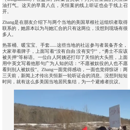
油打气。这天的早晨八点，关恒案的线上听证也会于线上召
开。
Zhang是在朋友介绍下与两个当地的美国草根社运组织者取得
联系的，她原本以为与她汇合的只有这两位，没想到现场有很
多人。
热茶桶、暖宝宝、手套......这些当地的社运参与者装备齐全，
大家举着牌子，上面写着“没有自由 没有安宁”，“勇士不应该
被关押”等标语。一位白人阿姨还打印了关恒的大头照，上面
用中英文写着他那句广为人知的话：“不愿被奴役的人也不愿
看到别人被奴役”。Zhang一面觉得感动，一面也觉得惊讶：两
三天前，新闻上才传出关恒新一轮听证会的消息。没想到短短
时间，就有这么多美国当地居民集结，为一个避难者抗议。