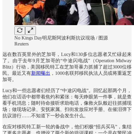
No Kings Day明尼斯阿波利斯抗议现场 / 图源
Reuters
远在数百英里外的芝加哥，Lucy和130多位志愿者又忙碌起来
了。由于去年9月芝加哥的“中途闪电战”（Operation Midway
Blitz）行动，美国移民特工在芝加哥暴力抓捕了超过3000位移
民。最近又有
新闻曝出
，1000名联邦移民执法人员或将重返芝
加哥。
Lucy和一些志愿者们经历了“中途闪电战”。回忆起那两个月，
他们在话语中都带着焦灼和紧张：每天睁眼第一件事，就是查
看手机消息；随时待命接听求助电话，像救火队般赶往抓捕现
场；做现场记录、安抚家属、扫街发放应对手册、在催泪弹下
抗议游行……不知道下一秒会发生什么。
在应对移民特工新一轮的备战中，他们积极“招兵买马”，集结
了更多志愿者，也增设了两个新的培训课程：一个是在警民冲