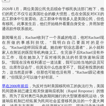
2026年1月，两位美国公民先后殒命于移民执法部门枪下，他
们的死亡不仅引起美国社会的极大愤怒，也在全国反对ICE的
志工群体中引发震动。志工群体中有很多人是美国公民，但也
有移民。此事发生后，他们开始格外看重自身安全，并用加密
通讯软件联系彼此。
新闻曝光后，Rachael收到了一个亲戚的电话，他对Rachael现
在所做的事感到担忧。“我明白自己要面对的是什
么。”Rachael这样回应亲戚。她自称“职业志愿者”，从小就和
家人在附近的医院等机构做义工。生完孩子后Rachael没有外
出工作，现在她加入了应对移民执法的邻里快速响应团
队。“我现在没有权利通过一道法案，我可以给当地的议员写
信、出席市议会厅，但其实什么也改变不了。我还有投票的权
力，这当然是好事，但那也可能也没有用，”Rachael跟记者推
断，“但我至少可以做个好邻居。”
早在2006年前后
，为反对当时美国移民特工的执法行为，美国
民间团体就已建立相关快速响应机制（Rapid Response）的雏
形。而为了应对奥巴马执政期间施行的大型驱逐移民运动，快
速响应机制已经拓展为民间社会监督移民执法的一个庞大网
络，涵盖方方面面——包括举报ICE行踪，现场记录执法情