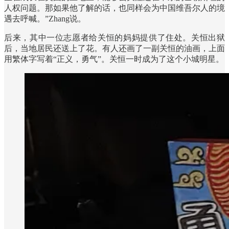
人权问题。那如果他了解的话，也同样会为中国维吾尔人的境
遇去呼喊。”Zhang说。
后来，其中一位志愿者给关恒的妈妈提供了住处。关恒出狱
后，当地居民还送上了花。有人还画了一副关恒的油画，上面
用繁体字写着“正义，勇气”。关恒一时成为了这个小城明星。