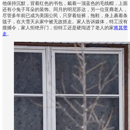
他保持沉默，背着红色的书包，戴着一顶蓝色的毛线帽，上面
还有小兔子耳朵的装饰。同月的明尼苏达，另一位亚裔老人，
尽管多年前已成为美国公民，只穿着短裤，拖鞋，身上裹着条
毯子，在大雪天从家中被无故抓走。家人告诉媒体，特工没有
搜捕令，家人拒绝开门，但特工还是硬闯进了老人的家
将其带
走
。