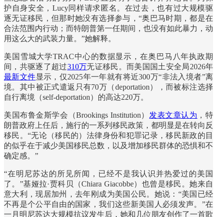
护自身安全，Lucy同样请求匿名。在过去，也有过大规模驱
逐无证移民，但那时她没有选择参与，“奥巴马时期，都是在
合法范围内行动；而特朗普第一任期间，也没有如此暴力，动
用这么大的武装力量。”她解释。
美国雪城大学TRAC中心的数据显示，在奥巴马八年执政期
间，共驱逐了超过
310万
无证移民。而美国国土安全局2026年
最新文件
显示，仅2025年一年就有将近300万“非法入境者”离
境。其中被正式遣返只有70万（deportation），而被标注选择
自行离境（self-deportation）的高达220万。
美国布鲁金斯学会（Brookings Institution）
发表文章认为
，特
朗普政府上任后，施行的一系列移民政策，都明显是在转向反
移民。“无论（移民的）法律身份和犯罪记录，移民新政的目
的似乎在于减少美国移民总数，以及增加移民群体的恐惧和不
确定感。”
“在明尼苏达的所见所闻，已经不是我认识并热爱过的美国
了。”基娅拉·贾科贝（Chiara Giacobbe）也曾是移民。她来自
意大利，现居加州，去年刚成为美国公民。她说：“美国已经
不再是个公平自由的国家，我们这些新美国人必须发声。”在
一月明尼苏达大规模抗议发生后，她和几位朋友创作了一首歌