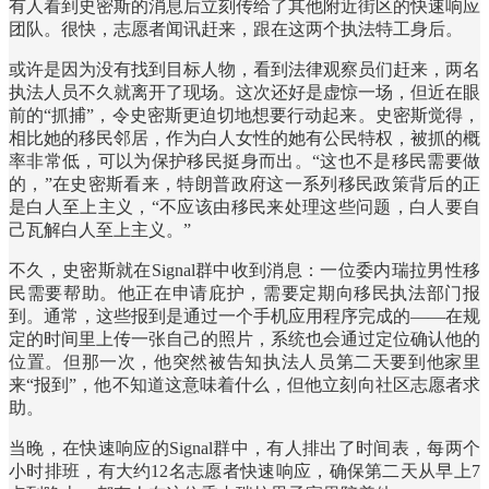
有人看到史密斯的消息后立刻传给了其他附近街区的快速响应
团队。很快，志愿者闻讯赶来，跟在这两个执法特工身后。
或许是因为没有找到目标人物，看到法律观察员们赶来，两名
执法人员不久就离开了现场。这次还好是虚惊一场，但近在眼
前的“抓捕”，令史密斯更迫切地想要行动起来。史密斯觉得，
相比她的移民邻居，作为白人女性的她有公民特权，被抓的概
率非常低，可以为保护移民挺身而出。“这也不是移民需要做
的，”在史密斯看来，特朗普政府这一系列移民政策背后的正
是白人至上主义，“不应该由移民来处理这些问题，白人要自
己瓦解白人至上主义。”
不久，史密斯就在Signal群中收到消息：一位委内瑞拉男性移
民需要帮助。他正在申请庇护，需要定期向移民执法部门报
到。通常，这些报到是通过一个手机应用程序完成的——在规
定的时间里上传一张自己的照片，系统也会通过定位确认他的
位置。但那一次，他突然被告知执法人员第二天要到他家里
来“报到”，他不知道这意味着什么，但他立刻向社区志愿者求
助。
当晚，在快速响应的Signal群中，有人排出了时间表，每两个
小时排班，有大约12名志愿者快速响应，确保第二天从早上7