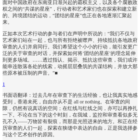
面对中国政府在东南亚日渐兴起的霸权主义，以及各个腐败政
权之间的“共谋的星座”，行动者和艺术家们也在探索和建立新
的、跨境团结的运动，“团结的星座”也正在各地逐渐汇聚起
来。
正如本次艺术行动的参与者们在声明中所说的：“我们不仅与
艺术家们站在一起，也与所有拒绝被噤声、持续抵抗各地政府
审查的人们并肩同行。我们希望这个小小的行动，能引发更广
泛的关于审查的对话，并探索如何将‘团结的星座’的理念延伸
到更多场域。……透过指认、揭示、抵抗这些审查，我们或许
能串连散落各处的线索，动摇层层叠筑的共谋结构，并放大那
些原本被压制的声音。”■
1
书面语翻译：过去几年在审查下的生活经验，也让我真实地感
受到，香港未死，自由亦从不是 all or nothing。在审查的间
隙，仍然有说真话的空间；在红线与红线之间，亦可以再挣扎
一下。不论在当下的这个时刻，在我城，监控和审查看似多无
孔不入——万物皆有裂痕，而那是光照进来的地方。和正在经
历审查的人们一起，探索在狭缝中表达的自由，正是我选择参
与这个艺术创作的原因。