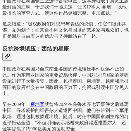
中国政府在泰国领土上进行言论审查，这本身就成了展览主题
最鲜活的注脚。于是我们干脆决定，让 XJP本人‘参展’，以他
最擅长的审查方式，使这件作品更加完整、更加点题。”
瓜总结道：“极权政府们对思想与表达的恐惧，使它们彼此共
谋、互为刽子；而来自不同文化与国度的艺术家与观众们，也
正是因对自由表达的信念与坚持而站在了一起。”
反抗跨境镇压：团结的星座
中国政府在泰国乃至东南亚各国的跨境镇压事件远远不止如
此。作为东南亚国家的重要贸易伙伴，中国对这些国家的基础
设施进行了大量投资，因此，包括泰国、柬埔寨、越南和老挝
等国的政府都会在中国政府的压力下，拘留或引渡中国异见人
士。
早在2009年，
柬埔寨
就曾将20名在乌鲁木齐七五事件之后逃离
中国、寻求庇护的维吾尔人遣返回中国。他们被带到一个军用
机场，通过包机被驱逐出境。随后，时任中国国家副主席的习
近平抵达金边，“不但明确表示感谢柬政府驱逐维吾尔人，还
证实提供了约900亿美元的援助资金。”