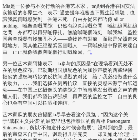
Mia是一位参与本次行动的香港艺术家， ta谈到香港在国安法
实施后的各界生态，表示“過去幾年喺審查下既生活經驗，也
讓我真實嘅感受到，香港未死，自由亦從來都唔係 all or
nothing。喺審查嘅間隙，仍然有說真話嘅空間；喺紅線同紅線
之間，亦都可以再畀啲掙扎。無論喺呢個時刻，喺我城，監控
同審查感覺有幾無孔不入——萬物皆有裂痕，而那是光照進來
嘅地方。同其他正經歷緊審查嘅人，一齊喺狹縫中探索表達自
由，正正就係我參與呢個行動嘅原因。”
1
另一位艺术家阿捷表示，ta参与的原因是“在现场看到无处不
在的黑色胶布、巴勒斯坦国旗配色的为加沙声援的西藏经幡，
拙劣的强权与巧妙的反抗间强烈的对比，给了我必须做些什么
的动力。……我们选择在厕所抗议，直接的灵感来源于白纸运
动——在中国上亿摄像头的缝隙之中智慧地发出勇敢之声的普
通人们。我们都希望告诉强权，再严密的监控之下，自由的良
心也会有空间可以挥洒和连结。”
艺术家瓜的朋友曾提醒ta尽早去看这个展览，“因为这个关
于‘威权主义共谋’的展览里也包括泰国的前首相 Paetongtarn
Shinawatra，所以‘不知道什么时候会撤展’。没料到的是，最
后的审查来自于中国。讽刺得几乎完美——却又如此‘合理’：