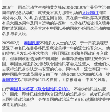
2016年，雨伞运动学生领袖黄之锋应邀参加1976年曼谷学运40
周年的纪念活动时，就被曼谷素万那普机场的
入境部门
拘留，
与外界失联12小时后被遣返回香港。黄在前一年出席马来西亚
有关六四26周年及雨伞运动的讲座时，也曾在槟城被拒入境并
即时遣返回港。这是首次有中国以外的国家拒绝雨伞运动的知
名参与者入境。
2025年2月，
泰国政府
不顾多方人士的抗议，于一日凌晨秘密
遣返了40名已在曼谷移民监狱被关押十年的流亡维吾尔人。他
们曾在1月发出公开求救信，呼吁国际组织和各国政府介入此
事。但泰国政府选择向中国屈服，而非释放他们前往安全第三
国。泰国当局还多次拒绝联合国难民署会见这些人，使他们失
去获得难民身份认定与安置的机会。同年6月，流亡泰国十年
的中国民主党成员周俊义由于在当地参加纪念六四的活动，被
泰国警方
以“非法滞留”罪名抓捕，面临被遣返回中国的风险。
由于
泰国并未签署《联合国难民公约》
，不会为难民提供庇
护，因此，即使已经拿到联合国承认的难民身份，或者已向第
三国申请政治庇护，身在泰国的政治流亡者们仍然面临被关押
和遣返的风险。