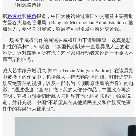
/ 图源路透社
据
路透社
和
棱角
报道，中国大使馆通过泰国外交部及主要赞助
方曼谷大都会管理局（Bangkok Metropolitan Administration）施
加压力，要求关闭展览，称展览可能引发中泰外交紧张。
“一场关于威权合作的展览在威权压力下遭到审查，这真是悲
剧性的讽刺”，Sai说道，“泰国长期以来一直是异见人士的避
难所。这对该地区所有流亡艺术家和行动者来说是一个令人不
寒而栗的信号。”
藏人艺术家丹增明久·帕卓（Tenzin Mingyur Paldron）在该展览
中被撤下的作品中，包括藏人手持巴勒斯坦国旗、呼吁追究种
族灭绝责任的视频，以及一部名为《倾听原住民的声音》的电
影。“通过强迫（画廊）撤下我的大部分作品，中国政府再次
表明，它极力想要切断藏人与世界其他地区的联系”，帕卓说
道，并补充说，中国“不希望其在其他殖民主义和种族灭绝事
件中的共谋行为被承认”。